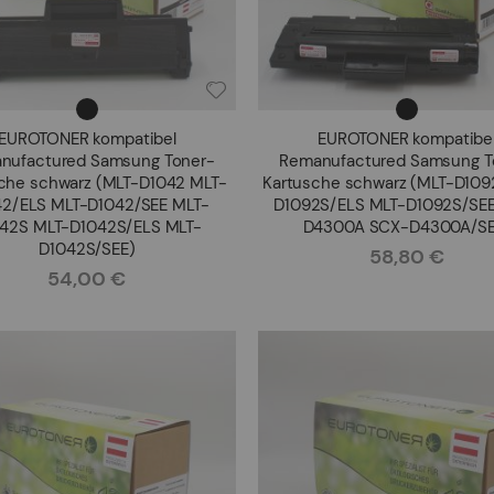
EUROTONER kompatibel
EUROTONER kompatibe
nufactured Samsung Toner-
Remanufactured Samsung T
che schwarz (MLT-D1042 MLT-
Kartusche schwarz (MLT-D109
42/ELS MLT-D1042/SEE MLT-
D1092S/ELS MLT-D1092S/SE
42S MLT-D1042S/ELS MLT-
D4300A SCX-D4300A/SE
D1042S/SEE)
58,80 €
Rating:
54,00 €
Rating: