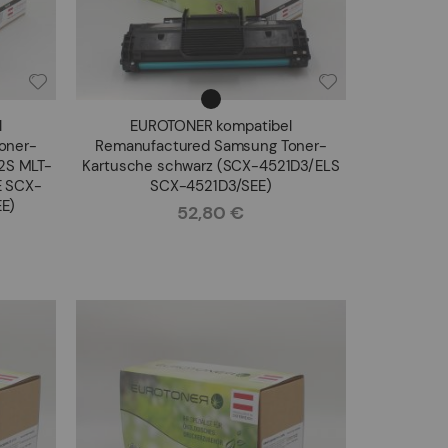
l
EUROTONER kompatibel
oner-
Remanufactured Samsung Toner-
2S MLT-
Kartusche schwarz (SCX-4521D3/ELS
E SCX-
SCX-4521D3/SEE)
E)
52,80 €
Rating: