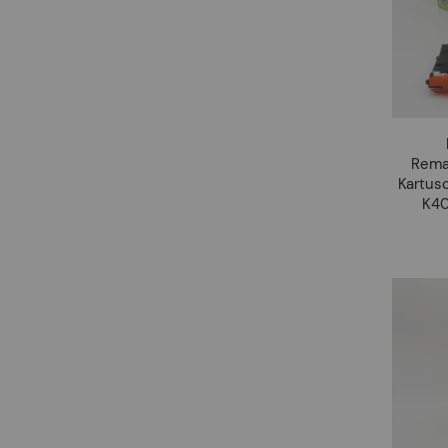
Rema
Kartus
K40