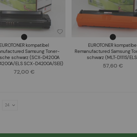
EUROTONER kompatibel
EUROTONER kompatibe
nufactured Samsung Toner-
Remanufactured Samsung Ton
usche schwarz (SCX-D4200A
schwarz (MLT-D111S/ELS
4200A/ELS SCX-D4200A/SEE)
57,60 €
Rating:
72,00 €
Rating: