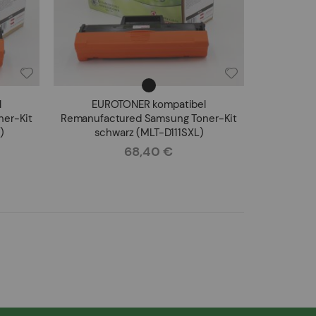
l
EUROTONER kompatibel
er-Kit
Remanufactured Samsung Toner-Kit
)
schwarz (MLT-D111SXL)
68,40 €
Rating: