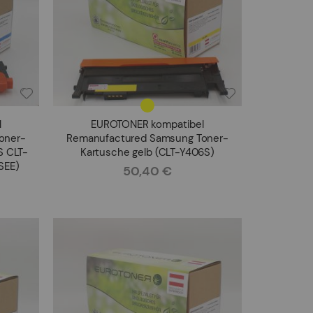
l
EUROTONER kompatibel
oner-
Remanufactured Samsung Toner-
S CLT-
Kartusche gelb (CLT-Y406S)
SEE)
50,40 €
Rating: