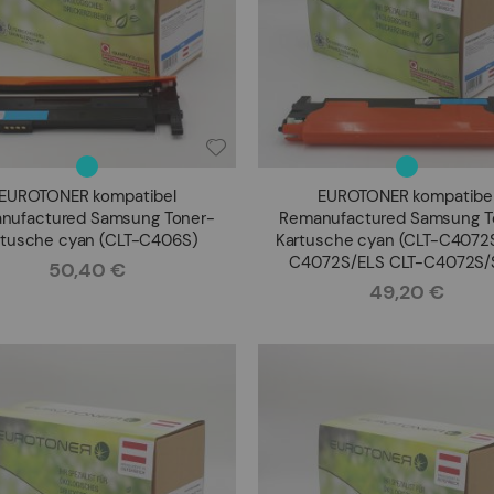
EUROTONER kompatibel
EUROTONER kompatibe
nufactured Samsung Toner-
Remanufactured Samsung T
rtusche cyan (CLT-C406S)
Kartusche cyan (CLT-C4072
C4072S/ELS CLT-C4072S/
50,40 €
Rating:
49,20 €
Rating: