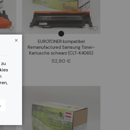
l
EUROTONER kompatibel
oner-
Remanufactured Samsung Toner-
 (CLT-
Kartusche schwarz (CLT-K406S)
CLT-
52,80 €
Rating:
 zu
EE)
kies
n
ren,
.
n