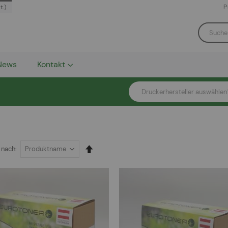
P
t.)
News
Kontakt
Druckerhersteller auswählen
In
 nach
absteigender
Reihenfolge