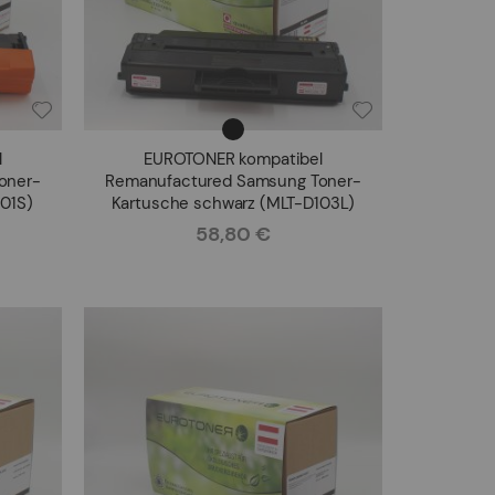
l
EUROTONER kompatibel
oner-
Remanufactured Samsung Toner-
01S)
Kartusche schwarz (MLT-D103L)
58,80 €
Rating: