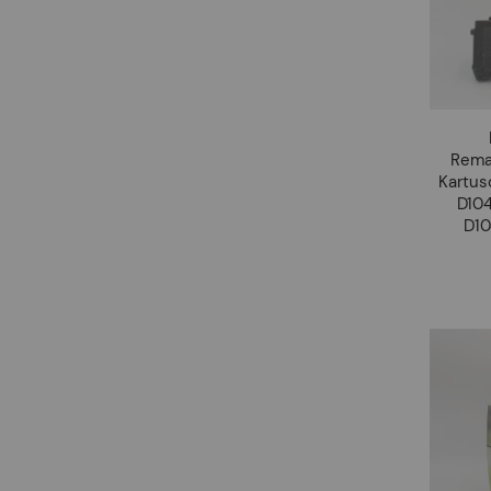
Rema
Kartus
D10
D10