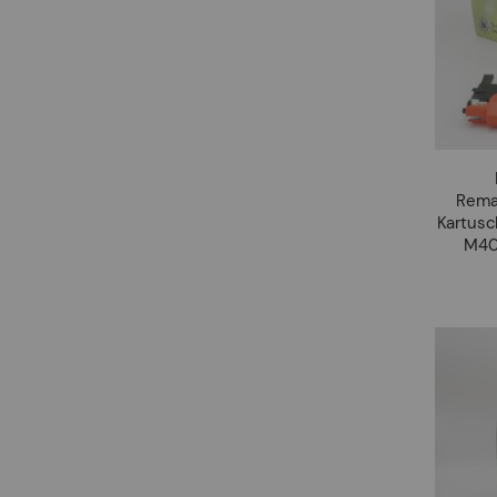
Rema
Kartus
M40