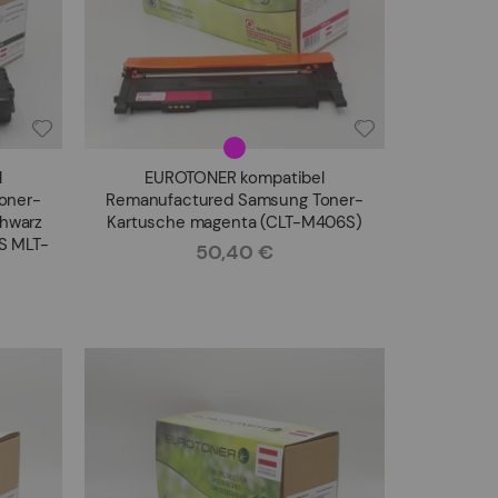
l
EUROTONER kompatibel
oner-
Remanufactured Samsung Toner-
chwarz
Kartusche magenta (CLT-M406S)
S MLT-
50,40 €
Rating: