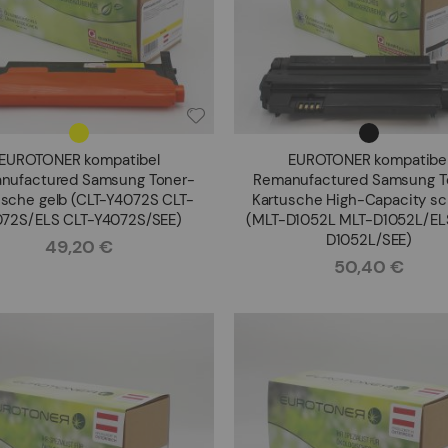
EUROTONER kompatibel
EUROTONER kompatibe
nufactured Samsung Toner-
Remanufactured Samsung T
usche gelb (CLT-Y4072S CLT-
Kartusche High-Capacity s
72S/ELS CLT-Y4072S/SEE)
(MLT-D1052L MLT-D1052L/EL
D1052L/SEE)
49,20 €
Rating:
50,40 €
Rating: