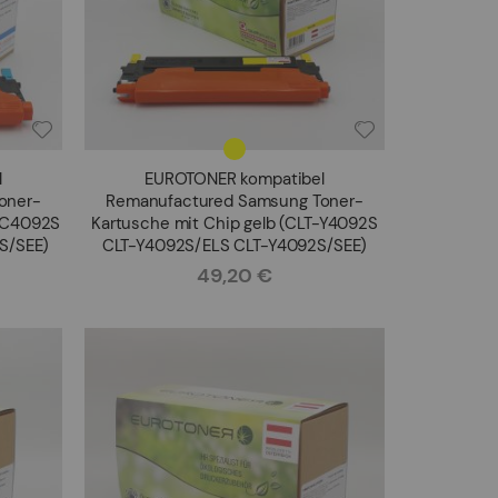
l
EUROTONER kompatibel
oner-
Remanufactured Samsung Toner-
T-C4092S
Kartusche mit Chip gelb (CLT-Y4092S
S/SEE)
CLT-Y4092S/ELS CLT-Y4092S/SEE)
49,20 €
Rating: