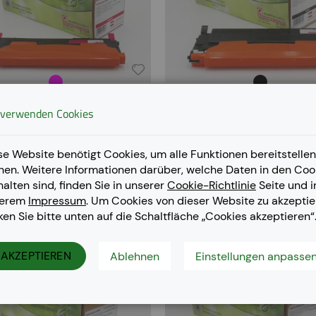
EUROTONER kompatibel
EUROTONER kompatibe
 verwenden Cookies
nufactured Samsung Toner-
Remanufactured Samsung T
sche mit Chip magenta (CLT-
Kartusche mit Chip schwarz
92S CLT-M4092S/ELS CLT-
K4092S CLT-K4092S/ELS 
se Website benötigt Cookies, um alle Funktionen bereitstellen
M4092S/SEE)
K4092S/SEE CLT-K409S/S
nen. Weitere Informationen darüber, welche Daten in den Coo
49,20 €
49,20 €
Rating:
Rating:
halten sind, finden Sie in unserer
Cookie-Richtlinie
Seite und i
serem
Impressum
. Um Cookies von dieser Website zu akzeptie
cken Sie bitte unten auf die Schaltfläche „Cookies akzeptieren“
AKZEPTIEREN
Ablehnen
Einstellungen anpasse