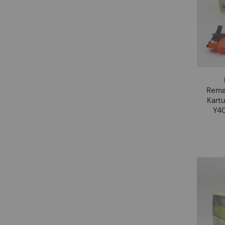
Rema
Kart
Y40