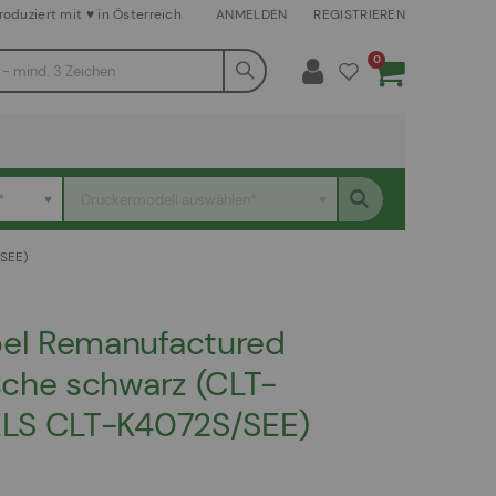
roduziert mit ♥ in Österreich
ANMELDEN
REGISTRIEREN
Artikel
0
Warenkorb
*
Druckermodell auswählen*
SEE)
el Remanufactured
che schwarz (CLT-
LS CLT-K4072S/SEE)