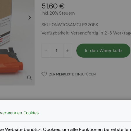
51,60 €
Inkl. 20% Steuern
SKU
0NWTCSAMCLP320BK
Verfügbarkeit:
Versandfertig in 2-3 Werkta
In den Warenkorb
ZUR MERKLISTE HINZUFÜGEN
 verwenden Cookies
se Website benötigt Cookies, um alle Funktionen bereitstellen