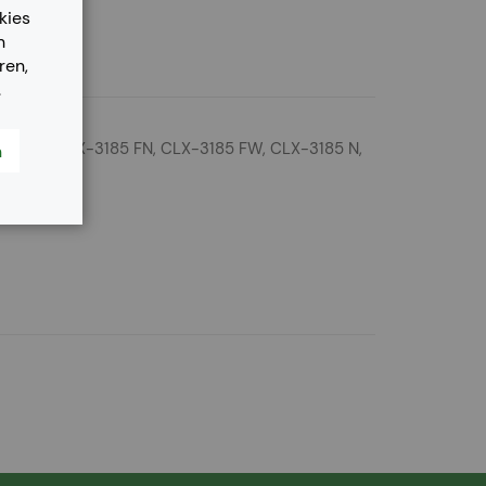
kies
n
ren,
.
-3185, CLX-3185 FN, CLX-3185 FW, CLX-3185 N,
n