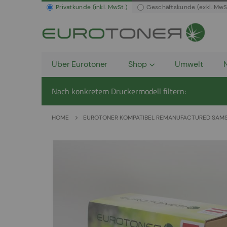
Privatkunde (inkl. MwSt.)
Geschäftskunde (exkl. MwS
Über Eurotoner
Shop
Umwelt
Nach konkretem Druckermodell filtern:
HOME
EUROTONER KOMPATIBEL REMANUFACTURED SAMSU
Zum
Ende
der
Bildergalerie
springen