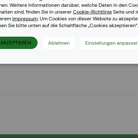
nen. Weitere Informationen darüber, welche Daten in den Coo
halten sind, finden Sie in unserer
Cookie-Richtlinie
Seite und i
serem
Impressum
. Um Cookies von dieser Website zu akzeptie
cken Sie bitte unten auf die Schaltfläche „Cookies akzeptieren“
LP-320 N, CLP-320 Series, CLP-325, CLP-325 N, CLX-3180, CLX
AKZEPTIEREN
Ablehnen
Einstellungen anpasse
3185 W