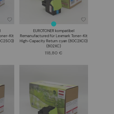
l
EUROTONER kompatibel
oner-Kit
Remanufactured für Lexmark Toner-Kit
80C2SC0)
High-Capacity Return cyan (80C2XC0)
(802XC)
118,80 €
Rating: