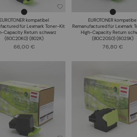
EUROTONER kompatibel
EUROTONER kompatibe
actured für Lexmark Toner-Kit
Remanufactured für Lexmark T
h-Capacity Return schwarz
High-Capacity Return sch
(80C20K0) (802K)
(80C20S0) (802SK)
66,00 €
76,80 €
Rating:
Rating: