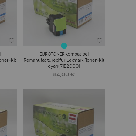
l
EUROTONER kompatibel
oner-Kit
Remanufactured für Lexmark Toner-Kit
cyan(71B20C0)
84,00 €
Rating: