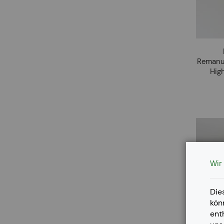
Remanuf
Hig
Wir
Die
kön
ent