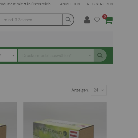
roduziert mit ♥ in Österreich
ANMELDEN
REGISTRIEREN
Artikel
0
Warenkorb
*
Druckermodell auswählen*
Anzeigen