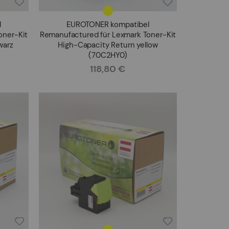
l
EUROTONER kompatibel
oner-Kit
Remanufactured für Lexmark Toner-Kit
warz
High-Capacity Return yellow
(70C2HY0)
118,80 €
Rating: