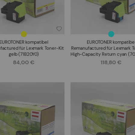
EUROTONER kompatibel
EUROTONER kompatibe
actured für Lexmark Toner-Kit
Remanufactured für Lexmark T
gelb (71B20Y0)
High-Capacity Return cyan (
84,00 €
118,80 €
Rating:
Rating: