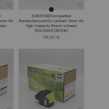
l
EUROTONER kompatibel
oner-Kit
Remanufactured für Lexmark Toner-Kit
warz
High-Capacity Return schwarz
(80C2HK0) (802HK)
115,20 €
Rating: