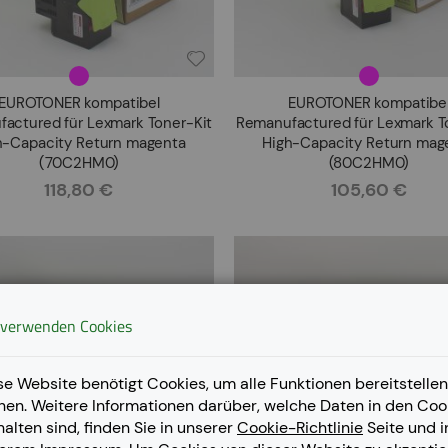
EUROTONER kompatibel
EUROTONER kompatibe
actured für Lexmark Toner-Kit
Remanufactured für Lexmark T
h-Capacity Return magenta
High-Capacity Return mag
(70C2HM0)
(80C2HM0)
118,80 €
105,60 €
Rating:
Rating:
 verwenden Cookies
se Website benötigt Cookies, um alle Funktionen bereitstellen
nen. Weitere Informationen darüber, welche Daten in den Coo
halten sind, finden Sie in unserer
Cookie-Richtlinie
Seite und i