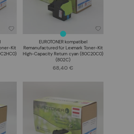
l
EUROTONER kompatibel
oner-Kit
Remanufactured für Lexmark Toner-Kit
70C2HC0)
High-Capacity Return cyan (80C20C0)
(802C)
68,40 €
Rating: