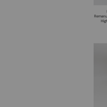
Remanuf
Hig