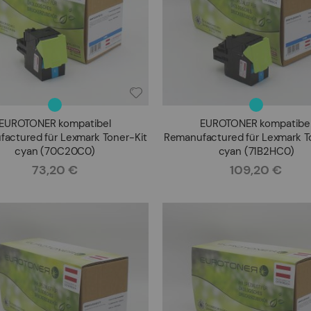
EUROTONER kompatibel
EUROTONER kompatibe
actured für Lexmark Toner-Kit
Remanufactured für Lexmark T
cyan (70C20C0)
cyan (71B2HC0)
73,20 €
109,20 €
Rating:
Rating: