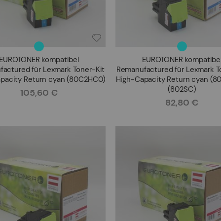
EUROTONER kompatibel
EUROTONER kompatibe
actured für Lexmark Toner-Kit
Remanufactured für Lexmark T
pacity Return cyan (80C2HC0)
High-Capacity Return cyan (
(802SC)
105,60 €
Rating:
82,80 €
Rating: