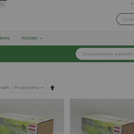
P
t.)
News
Kontakt
Druckerhersteller auswählen
In
 nach
absteigender
Reihenfolge