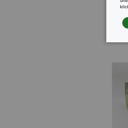
un
kli
Remanuf
Hig