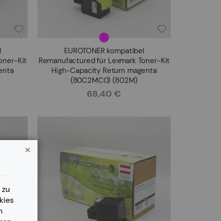
l
EUROTONER kompatibel
oner-Kit
Remanufactured für Lexmark Toner-Kit
enta
High-Capacity Return magenta
(80C2MC0) (802M)
68,40 €
Rating:
 zu
kies
n