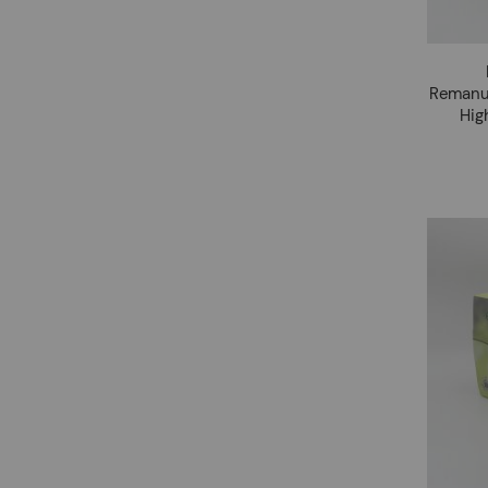
Remanuf
Hig