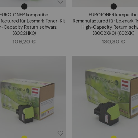
EUROTONER kompatibel
EUROTONER kompatibe
actured für Lexmark Toner-Kit
Remanufactured für Lexmark T
h-Capacity Return schwarz
High-Capacity Return sch
(80C2HK0)
(80C2XK0) (802XK)
109,20 €
130,80 €
Rating:
Rating: