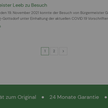
ister Leeb zu Besuch
 den 19. November 2021 konnte der Besuch von Bürgermeister Ge
Gottsdorf unter Einhaltung der aktuellen COVID 19 Vorschriften
n
Seite
Sie lesen gerade Seite
Seite
Seite
Weiter
1
2
ät zum Original
●
24 Monate Garantie
●