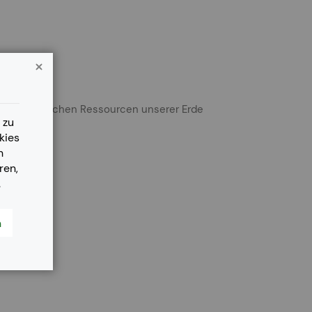
amten jährlichen Ressourcen unserer Erde
 zu
kies
n
ren,
.
!
n
reichen.