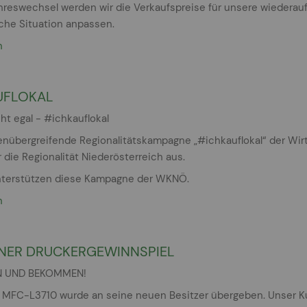
hreswechsel werden wir die Verkaufspreise für unsere wiederau
iche Situation anpassen.
n
UFLOKAL
cht egal - #ichkauflokal
enübergreifende Regionalitätskampagne „#ichkauflokal“ der Wir
r die Regionalität Niederösterreich aus.
nterstützen diese Kampagne der WKNÖ.
n
NER DRUCKERGEWINNSPIEL
 UND BEKOMMEN!
r MFC-L3710 wurde an seine neuen Besitzer übergeben. Unser K