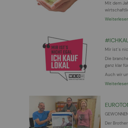
Mit dem Ja
wirtschaftl
Weiterlese
#ICHKA
Mir ist´s ni
Die branch
ganz klar fü
Auch wir u
Weiterlese
EUROTO
GEWONNEN
Der Brothe