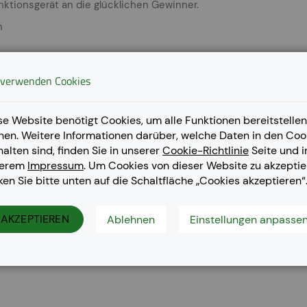
nktionsgerät an die glücklichen Gewinner.
n
 verwenden Cookies
chische Kreislaufwirtschaftsstrategie
so leben würden wie die Menschen in Österreich, wären die ges
se Website benötigt Cookies, um alle Funktionen bereitstellen
6. April aufgebraucht gewesen.
nen. Weitere Informationen darüber, welche Daten in den Coo
n
halten sind, finden Sie in unserer
Cookie-Richtlinie
Seite und i
serem
Impressum
. Um Cookies von dieser Website zu akzeptie
cken Sie bitte unten auf die Schaltfläche „Cookies akzeptieren“
cher Grüner Deal!
 Druckermarkt regulieren und schmettert Herstellervorschläge ab
AKZEPTIEREN
Ablehnen
Einstellungen anpasse
ufwirtschaft soll nun auch den Drucker- und Kartuschenmarkt er
n