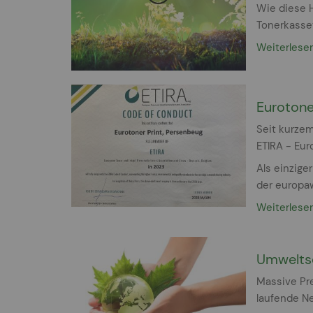
Wie diese 
Tonerkasset
Weiterlese
Eurotone
Seit kurzem
ETIRA - Eur
Als einzige
der europa
Weiterlese
Umweltsc
Massive Pre
laufende Ne