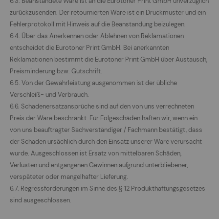
6.3. Beanstandete Ware ist an die Eurotoner Print GmbH unverzüglich
zurückzusenden. Der retournierten Ware ist ein Druckmuster und ein
Fehlerprotokoll mit Hinweis auf die Beanstandung beizulegen.
6.4. Über das Anerkennen oder Ablehnen von Reklamationen
entscheidet die Eurotoner Print GmbH. Bei anerkannten
Reklamationen bestimmt die Eurotoner Print GmbH über Austausch,
Preisminderung bzw. Gutschrift.
6.5. Von der Gewährleistung ausgenommen ist der übliche
Verschleiß- und Verbrauch.
6.6. Schadenersatzansprüche sind auf den von uns verrechneten
Preis der Ware beschränkt. Für Folgeschäden haften wir, wenn ein
von uns beauftragter Sachverständiger / Fachmann bestätigt, dass
der Schaden ursächlich durch den Einsatz unserer Ware verursacht
wurde. Ausgeschlossen ist Ersatz von mittelbaren Schäden,
Verlusten und entgangenen Gewinnen aufgrund unterbliebener,
verspäteter oder mangelhafter Lieferung.
6.7. Regressforderungen im Sinne des § 12 Produkthaftungsgesetzes
sind ausgeschlossen.