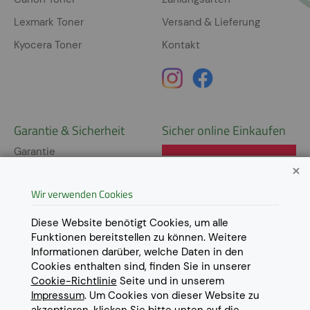
Lexmark Toner
Versand & Lieferung
Kyocera Toner
Kontakt
Garantie & Sicherheit
Sicher online Einkaufen
Garantie
Widerrufsrecht
Wir verwenden Cookies
AGB
Derzeit ausschließlich Lieferung
innerhalb Österreichs!
Lieferungen in weitere Länder
Datenschutz
Diese Website benötigt Cookies, um alle
gerne auf
Anfrage
.
Funktionen bereitstellen zu können. Weitere
Impressum
Informationen darüber, welche Daten in den
Cookie Einstellungen
Cookies enthalten sind, finden Sie in unserer
Cookie-Richtlinie
Seite und in unserem
Impressum
. Um Cookies von dieser Website zu