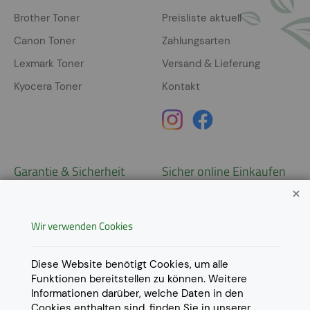
Brother Toner
Preisliste aktuell
Canon Toner
Zahlungsarten
Lexmark Toner
Versand & Lieferung
Kyocera Toner
Kontakt
Garantie & Sicherheit
Sicher online Einkaufen
Garantie
Widerrufsrecht
Wir verwenden Cookies
AGB
Derzeit ausschließlich Lieferung
innerhalb Österreichs!
Lieferungen in weitere Länder
Datenschutz
Diese Website benötigt Cookies, um alle
gerne auf
Anfrage
.
Funktionen bereitstellen zu können. Weitere
Impressum
Informationen darüber, welche Daten in den
Cookie Einstellungen
Cookies enthalten sind, finden Sie in unserer