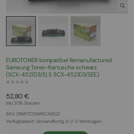
Zum
Anfang
EUROTONER kompatibel Remanufactured
der
Samsung Toner-Kartusche schwarz
Bildergalerie
(SCX-4521D3/ELS SCX-4521D3/SEE)
springen
52,80 €
Inkl. 20% Steuern
SKU
0NWTCSAMSCX4521
Verfügbarkeit:
Versandfertig in 2-3 Werktagen