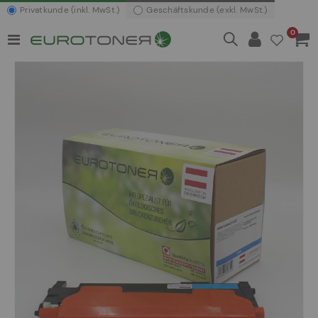
Privatkunde (inkl. MwSt.)
Geschäftskunde (exkl. MwSt.)
Artikel
0
Navigation
Waren
umschalten
Zum
Ende
der
Bildergalerie
springen