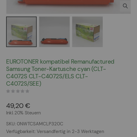
Zum
Anfang
EUROTONER kompatibel Remanufactured
der
Samsung Toner-Kartusche cyan (CLT-
Bildergalerie
C4072S CLT-C4072S/ELS CLT-
springen
C4072S/SEE)
49,20 €
Inkl. 20% Steuern
SKU
0NWTCSAMCLP320C
Verfügbarkeit:
Versandfertig in 2-3 Werktagen