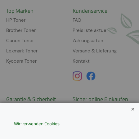
Top Marken
Kundenservice
HP Toner
FAQ
Brother Toner
Preisliste aktuell
Canon Toner
Zahlungsarten
Lexmark Toner
Versand & Lieferung
Kyocera Toner
Kontakt
Garantie & Sicherheit
Sicher online Einkaufen
Garantie
Widerrufsrecht
Wir verwenden Cookies
AGB
Derzeit ausschließlich Lieferung
innerhalb Österreichs!
Lieferungen in weitere Länder