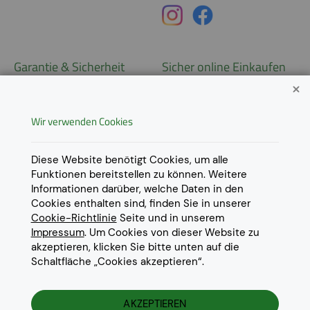
Garantie & Sicherheit
Sicher online Einkaufen
Garantie
Widerrufsrecht
Wir verwenden Cookies
AGB
Derzeit ausschließlich Lieferung
innerhalb Österreichs!
Lieferungen in weitere Länder
Datenschutz
Diese Website benötigt Cookies, um alle
gerne auf
Anfrage
.
Funktionen bereitstellen zu können. Weitere
Impressum
Informationen darüber, welche Daten in den
Cookie Einstellungen
Cookies enthalten sind, finden Sie in unserer
Cookie-Richtlinie
Seite und in unserem
Impressum
. Um Cookies von dieser Website zu
akzeptieren, klicken Sie bitte unten auf die
Schaltfläche „Cookies akzeptieren“.
© 2022 Eurotoner Print GmbH
Die aufgeführten Markennamen und Warenzeichen dienen
ausschliesslich zur Beschreibung unserer Produkte und sind
AKZEPTIEREN