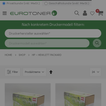
Privatkunde (inkl. MwSt.)
Geschäftskunde (exkl. MwSt.)
Artikel
0
Navigation
Waren
umschalten
Nach konkretem Druckermodell filtern:
SHOP
HOME
HP – HEWLETT PACKARD
In
Filter
absteigender
Reihenfolge