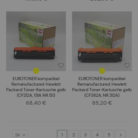
EUROTONER kompatibel
EUROTONER kompatibel
Remanufactured Hewlett
Remanufactured Hewlett
Packard Toner-Kartusche gelb
Packard Toner-Kartusche gelb
(CF212A, 131A NR.131)
(CF382A, NR.312A)
68,40 €
85,20 €
Rating:
Rating:
Seite
Sie lesen gerade Seite
Seite
Seite
Seite
Seite
Seite
Weiter
1
2
3
4
5