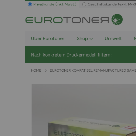
Privatkunde (inkl. MwSt.)
Geschäftskunde (exkl. MwS
Über Eurotoner
Shop
Umwelt
Nach konkretem Druckermodell filtern:
HOME
EUROTONER KOMPATIBEL REMANUFACTURED SAMS
Zum
Ende
der
Bildergalerie
springen