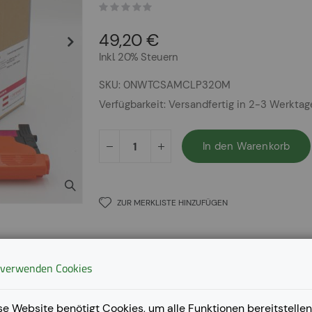
49,20 €
Inkl. 20% Steuern
SKU
0NWTCSAMCLP320M
Verfügbarkeit:
Versandfertig in 2-3 Werkta
In den Warenkorb
ZUR MERKLISTE HINZUFÜGEN
 verwenden Cookies
se Website benötigt Cookies, um alle Funktionen bereitstellen