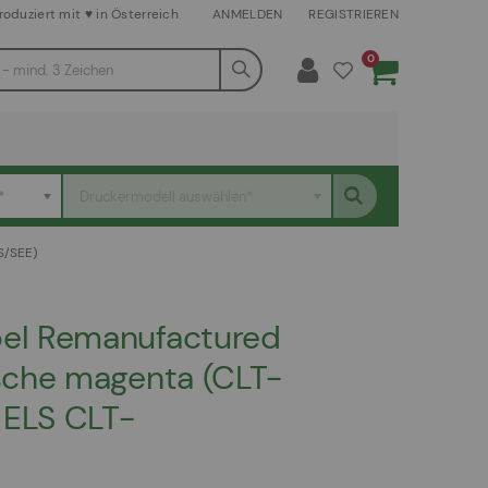
roduziert mit ♥ in Österreich
ANMELDEN
REGISTRIEREN
Artikel
0
Warenkorb
*
Druckermodell auswählen*
/SEE)
el Remanufactured
che magenta (CLT-
ELS CLT-