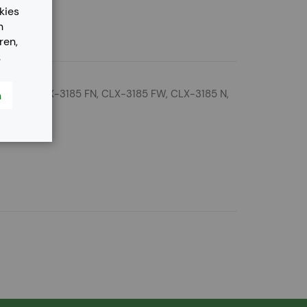
kies
n
ren,
.
-3185, CLX-3185 FN, CLX-3185 FW, CLX-3185 N,
n