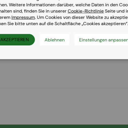
nen. Weitere Informationen darüber, welche Daten in den Coo
halten sind, finden Sie in unserer
Cookie-Richtlinie
Seite und i
serem
Impressum
. Um Cookies von dieser Website zu akzeptie
cken Sie bitte unten auf die Schaltfläche „Cookies akzeptieren“
LP-320 N, CLP-320 Series, CLP-325, CLP-325 N, CLX-3180, CLX
AKZEPTIEREN
Ablehnen
Einstellungen anpasse
3185 W