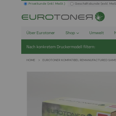
Privatkunde (inkl. MwSt.)
Geschäftskunde (exkl. MwS
Über Eurotoner
Shop
Umwelt
Nach konkretem Druckermodell filtern:
HOME
EUROTONER KOMPATIBEL REMANUFACTURED SAMSU
Zum
Ende
der
Bildergalerie
springen