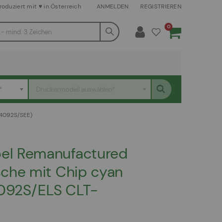
roduziert mit ♥ in Österreich
ANMELDEN
REGISTRIEREN
Artikel
0
Warenkorb
*
Druckermodell auswählen*
4092S/SEE)
el Remanufactured
che mit Chip cyan
092S/ELS CLT-