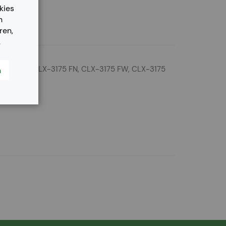
kies
n
ren,
.
CLX-3175, CLX-3175 FN, CLX-3175 FW, CLX-3175
n