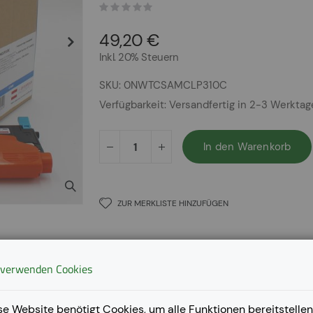
49,20 €
Inkl. 20% Steuern
SKU
0NWTCSAMCLP310C
Verfügbarkeit:
Versandfertig in 2-3 Werkta
In den Warenkorb
ZUR MERKLISTE HINZUFÜGEN
 verwenden Cookies
se Website benötigt Cookies, um alle Funktionen bereitstellen