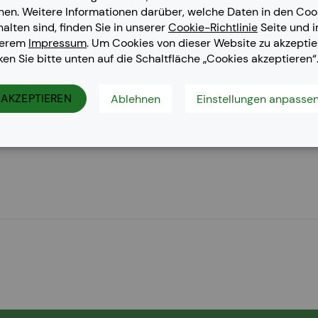
nen. Weitere Informationen darüber, welche Daten in den Coo
halten sind, finden Sie in unserer
Cookie-Richtlinie
Seite und i
serem
Impressum
. Um Cookies von dieser Website zu akzeptie
cken Sie bitte unten auf die Schaltfläche „Cookies akzeptieren“
es, CLP-315, CLP-315 N, CLP-315 W, CLX-3170 FN, CLX-3170 N, 
AKZEPTIEREN
Ablehnen
Einstellungen anpasse
msung CLP-310