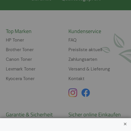
Top Marken
Kundenservice
HP Toner
FAQ
Brother Toner
Preisliste aktuell
Canon Toner
Zahlungsarten
Lexmark Toner
Versand & Lieferung
Kyocera Toner
Kontakt
Garantie & Sicherheit
Sicher online Einkaufen
Garantie