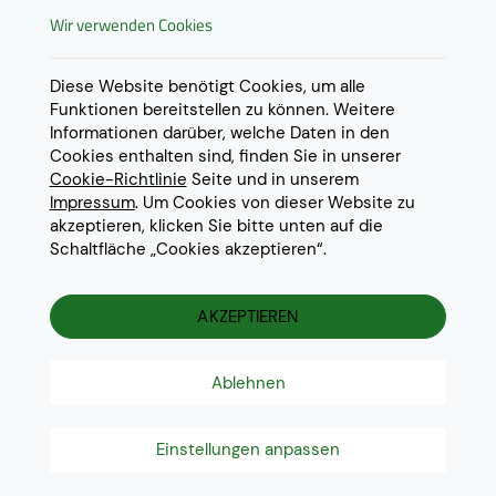
Widerrufsrecht
Wir verwenden Cookies
AGB
Derzeit ausschließlich Lieferung
innerhalb Österreichs!
Lieferungen in weitere Länder
Datenschutz
Diese Website benötigt Cookies, um alle
gerne auf
Anfrage
.
Funktionen bereitstellen zu können. Weitere
Impressum
Informationen darüber, welche Daten in den
Cookie Einstellungen
Cookies enthalten sind, finden Sie in unserer
Cookie-Richtlinie
Seite und in unserem
Impressum
. Um Cookies von dieser Website zu
akzeptieren, klicken Sie bitte unten auf die
Schaltfläche „Cookies akzeptieren“.
© 2022 Eurotoner Print GmbH
Die aufgeführten Markennamen und Warenzeichen dienen
ausschliesslich zur Beschreibung unserer Produkte und sind
AKZEPTIEREN
Warenzeichen der jeweiligen Eigentümer.
Ablehnen
Einstellungen anpassen