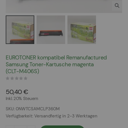
Zum
Anfang
EUROTONER kompatibel Remanufactured
der
Samsung Toner-Kartusche magenta
Bildergalerie
(CLT-M406S)
springen
50,40 €
Inkl. 20% Steuern
SKU
0NWTCSAMCLP360M
Verfügbarkeit:
Versandfertig in 2-3 Werktagen