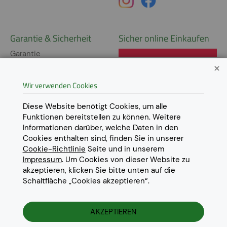
Garantie & Sicherheit
Sicher online Einkaufen
Garantie
Widerrufsrecht
Wir verwenden Cookies
AGB
Derzeit ausschließlich Lieferung
innerhalb Österreichs!
Lieferungen in weitere Länder
Datenschutz
Diese Website benötigt Cookies, um alle
gerne auf
Anfrage
.
Funktionen bereitstellen zu können. Weitere
Impressum
Informationen darüber, welche Daten in den
Cookie Einstellungen
Cookies enthalten sind, finden Sie in unserer
Cookie-Richtlinie
Seite und in unserem
Impressum
. Um Cookies von dieser Website zu
akzeptieren, klicken Sie bitte unten auf die
Schaltfläche „Cookies akzeptieren“.
© 2022 Eurotoner Print GmbH
Die aufgeführten Markennamen und Warenzeichen dienen
ausschliesslich zur Beschreibung unserer Produkte und sind
AKZEPTIEREN
Warenzeichen der jeweiligen Eigentümer.