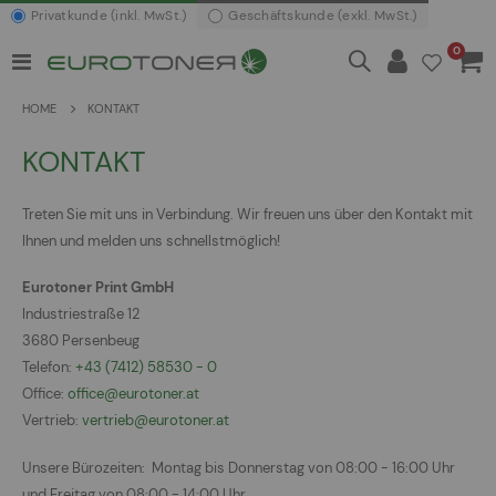
Privatkunde (inkl. MwSt.)
Geschäftskunde (exkl. MwSt.)
Artikel
0
Navigation
Waren
umschalten
HOME
KONTAKT
KONTAKT
Treten Sie mit uns in Verbindung. Wir freuen uns über den Kontakt mit
Ihnen und melden uns schnellstmöglich!
Eurotoner Print GmbH
Industriestraße 12
3680 Persenbeug
Telefon:
+43 (7412) 58530 - 0
Office:
office@eurotoner.at
Vertrieb:
vertrieb@eurotoner.at
Unsere Bürozeiten: Montag bis Donnerstag von 08:00 - 16:00 Uhr
und Freitag von 08:00 - 14:00 Uhr