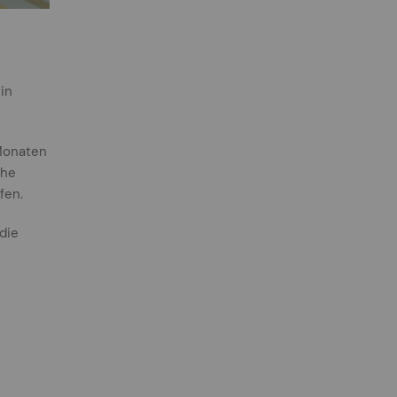
in
 Monaten
che
fen.
die