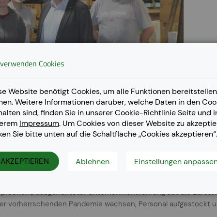
 verwenden Cookies
se Website benötigt Cookies, um alle Funktionen bereitstellen
nen. Weitere Informationen darüber, welche Daten in den Coo
halten sind, finden Sie in unserer
Cookie-Richtlinie
Seite und i
serem
Impressum
. Um Cookies von dieser Website zu akzeptie
cken Sie bitte unten auf die Schaltfläche „Cookies akzeptieren“
anuela Pichler, Produktionsleiter Gerald Mikschovsky, Bürgermeister Gerha
AKZEPTIEREN
Ablehnen
Einstellungen anpasse
Roland Gebetsberger
prechend ausgerichteter Unternehmensführung soll die Euroton
der vorherrschenden Pandemie wachsen, Personal aufgestockt u