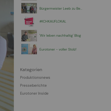
Bürgermeister Leeb zu Besuch
#ICHKAUFLOKAL
'Wir leben nachhaltig' Blog
Eurotoner - voller Stolz!
Kategorien
Produktionsnews
Presseberichte
Eurotoner Inside