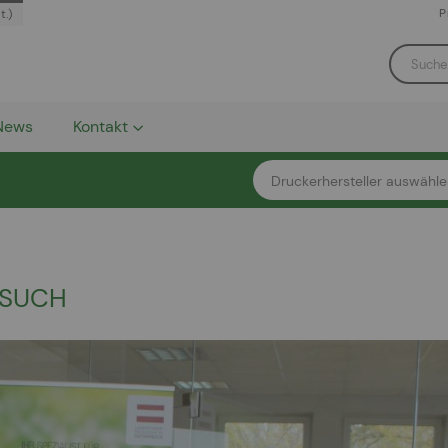
P
t.)
News
Kontakt
ESUCH