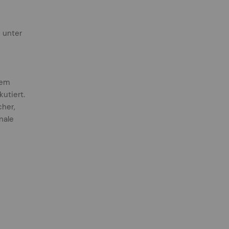
 unter
dem
utiert.
cher,
nale