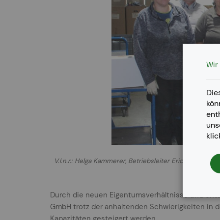
Wir
Die
kön
ent
un
kli
V.l.n.r.: Helga Kammerer, Betriebsleiter Erich Graf, M
Durch die neuen Eigentumsverhältnisse und ents
GmbH trotz der anhaltenden Schwierigkeiten in 
Kapazitäten gesteigert werden.