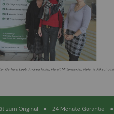
ister Gerhard Leeb, Andrea Hofer, Margit Mittendorfer, Melanie Mikschovs
ät zum Original
●
24 Monate Garantie
●