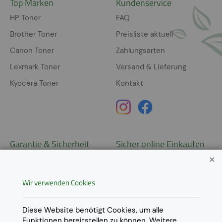
Top Marken
Kundenservice
HP Toner
FAQ
Brother Toner
Preisliste aktuell
Canon Toner
Zahlungsarten
Lexmark Toner
Versand & Lieferung
Kyocera Toner
Kontakt
Garantie & Sicherheit
Sicher online Einkaufen
Garantie
Widerrufsrecht
Wir verwenden Cookies
AGB
Derzeit ausschließlich Lieferung
innerhalb Österreichs!
Lieferungen in weitere Länder
Datenschutz
Diese Website benötigt Cookies, um alle
gerne auf
Anfrage
.
Funktionen bereitstellen zu können. Weitere