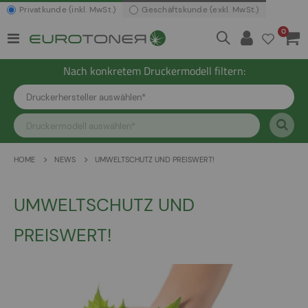
Privatkunde (inkl. MwSt.)
Geschäftskunde (exkl. MwSt.)
Artikel
0
Navigation
Waren
umschalten
Nach konkretem Druckermodell filtern:
HOME
NEWS
UMWELTSCHUTZ UND PREISWERT!
UMWELTSCHUTZ UND
PREISWERT!