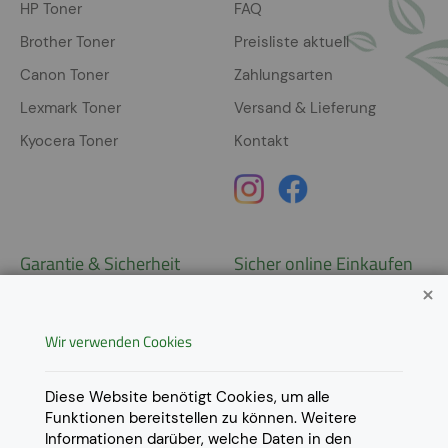
HP Toner
FAQ
Brother Toner
Preisliste aktuell
Canon Toner
Zahlungsarten
Lexmark Toner
Versand & Lieferung
Kyocera Toner
Kontakt
Garantie & Sicherheit
Sicher online Einkaufen
Garantie
Widerrufsrecht
Wir verwenden Cookies
AGB
Derzeit ausschließlich Lieferung
innerhalb Österreichs!
Lieferungen in weitere Länder
Datenschutz
Diese Website benötigt Cookies, um alle
gerne auf
Anfrage
.
Funktionen bereitstellen zu können. Weitere
Impressum
Informationen darüber, welche Daten in den