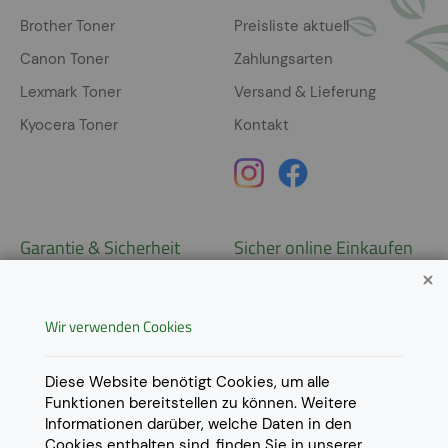
Brother Toner
Preisliste aktuell
Canon Toner
Zahlungsarten
Lexmark Toner
Versand & Lieferung
Kyocera Toner
Kontakt
Garantie & Sicherheit
Sicher online Einkaufen
Garantie
Widerrufsrecht
Wir verwenden Cookies
AGB
Derzeit ausschließlich Lieferung
innerhalb Österreichs!
Lieferungen in weitere Länder
Datenschutz
Diese Website benötigt Cookies, um alle
gerne auf
Anfrage
.
Funktionen bereitstellen zu können. Weitere
Impressum
Informationen darüber, welche Daten in den
Cookie Einstellungen
Cookies enthalten sind, finden Sie in unserer