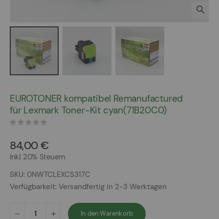
Zum
Anfang
EUROTONER kompatibel Remanufactured
der
für Lexmark Toner-Kit cyan(71B20C0)
Bildergalerie
springen
84,00 €
Inkl. 20% Steuern
SKU
0NWTCLEXCS317C
Verfügbarkeit:
Versandfertig in 2-3 Werktagen
In den Warenkorb