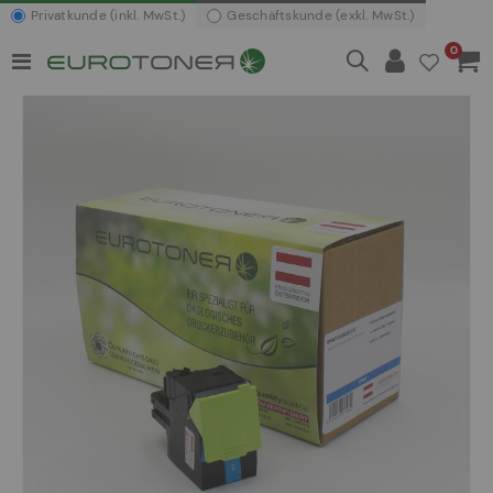
Privatkunde (inkl. MwSt.)
Geschäftskunde (exkl. MwSt.)
Artikel
0
Navigation
Waren
umschalten
Zum
Ende
der
Bildergalerie
springen