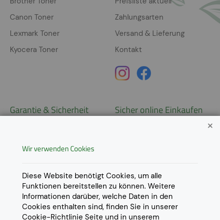
Brother Toner
Preisliste aktuell
Canon Toner
Zahlungsarten
Lexmark Toner
Versand & Lieferung
Kyocera Toner
Kontakt
Garantie & Sicherheit
Sicher online Einkaufen
Garantie
Widerrufsrecht
Wir verwenden Cookies
AGB
Derzeit ausschließlich Lieferung
innerhalb Österreichs!
Lieferungen in weitere Länder
Datenschutz
Diese Website benötigt Cookies, um alle
gerne auf
Anfrage
.
Funktionen bereitstellen zu können. Weitere
Impressum
Informationen darüber, welche Daten in den
Cookie Einstellungen
Cookies enthalten sind, finden Sie in unserer
Cookie-Richtlinie
Seite und in unserem