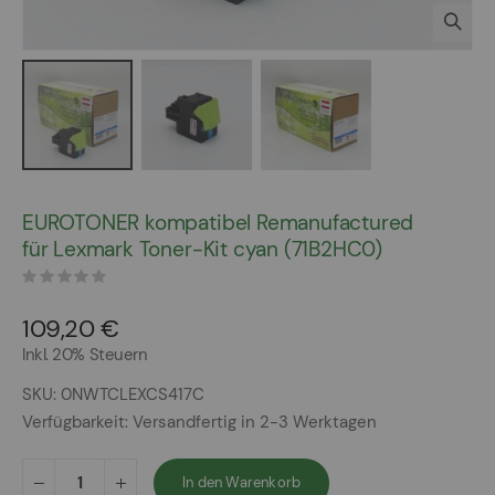
Zum
Anfang
EUROTONER kompatibel Remanufactured
der
für Lexmark Toner-Kit cyan (71B2HC0)
Bildergalerie
springen
109,20 €
Inkl. 20% Steuern
SKU
0NWTCLEXCS417C
Verfügbarkeit:
Versandfertig in 2-3 Werktagen
In den Warenkorb