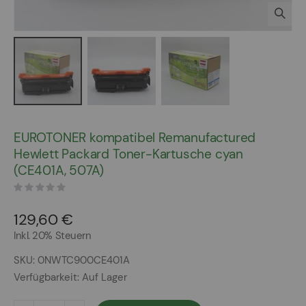
Zum
Anfang
EUROTONER kompatibel Remanufactured
der
Hewlett Packard Toner-Kartusche cyan
Bildergalerie
(CE401A, 507A)
springen
129,60 €
Inkl. 20% Steuern
SKU
0NWTC900CE401A
Verfügbarkeit:
Auf Lager