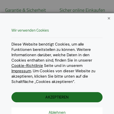
Garantie & Sicherheit
Sicher online Einkaufen
Garantie
Widerrufsrecht
Wir verwenden Cookies
AGB
Derzeit ausschließlich Lieferung
innerhalb Österreichs!
Lieferungen in weitere Länder
Datenschutz
Diese Website benötigt Cookies, um alle
gerne auf
Anfrage
.
Funktionen bereitstellen zu können. Weitere
Impressum
Informationen darüber, welche Daten in den
Cookie Einstellungen
Cookies enthalten sind, finden Sie in unserer
Cookie-Richtlinie
Seite und in unserem
Impressum
. Um Cookies von dieser Website zu
akzeptieren, klicken Sie bitte unten auf die
Schaltfläche „Cookies akzeptieren“.
© 2022 Eurotoner Print GmbH
Die aufgeführten Markennamen und Warenzeichen dienen
ausschliesslich zur Beschreibung unserer Produkte und sind
AKZEPTIEREN
Warenzeichen der jeweiligen Eigentümer.
Ablehnen