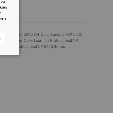
 zu
kies
n
ren,
.
or LaserJet CP 5225 DN, Color LaserJet CP 5225
n
 5200 Series, Color LaserJet Professional CP
 LaserJet Professional CP 5225 Series