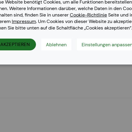
se Website benötigt Cookies, um alle Funktionen bereitstellen
nen. Weitere Informationen darüber, welche Daten in den Coo
halten sind, finden Sie in unserer
Cookie-Richtlinie
Seite und i
serem
Impressum
. Um Cookies von dieser Website zu akzeptie
cken Sie bitte unten auf die Schaltfläche „Cookies akzeptieren“
es, Color LaserJet CP 5220 Series, Color LaserJet CP 5225, Col
AKZEPTIEREN
Ablehnen
Einstellungen anpasse
ries, Color LaserJet CP 5225 XH, Color LaserJet Professional CP
ional CP 5225 DN, Color LaserJet Professional CP 5225 N, Color