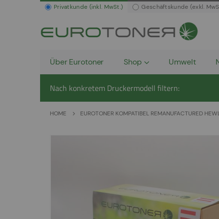
Privatkunde (inkl. MwSt.)
Geschäftskunde (exkl. MwS
Über Eurotoner
Shop
Umwelt
Nach konkretem Druckermodell filtern:
HOME
EUROTONER KOMPATIBEL REMANUFACTURED HEWLE
Zum
Ende
der
Bildergalerie
springen