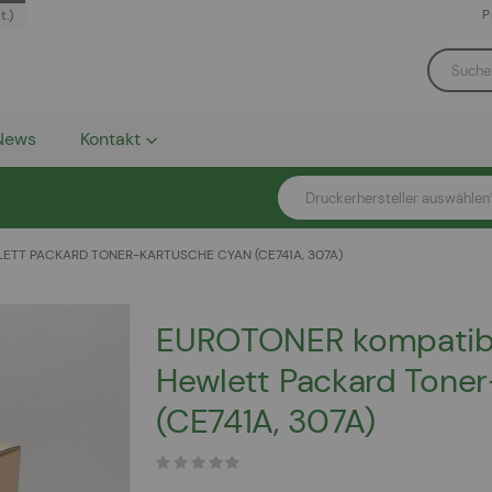
P
t.)
News
Kontakt
Druckerhersteller auswählen
TT PACKARD TONER-KARTUSCHE CYAN (CE741A, 307A)
EUROTONER kompatib
Hewlett Packard Tone
(CE741A, 307A)