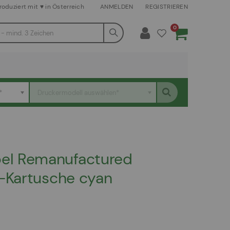
roduziert mit ♥ in Österreich
ANMELDEN
REGISTRIEREN
Artikel
0
Warenkorb
*
Druckermodell auswählen*
el Remanufactured
r-Kartusche cyan