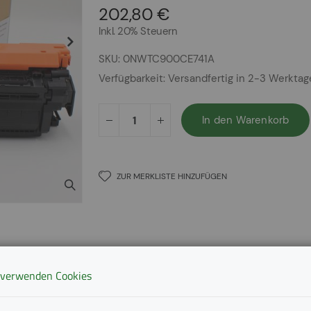
202,80 €
Inkl. 20% Steuern
SKU
0NWTC900CE741A
Verfügbarkeit:
Versandfertig in 2-3 Werkta
In den Warenkorb
ZUR MERKLISTE HINZUFÜGEN
 verwenden Cookies