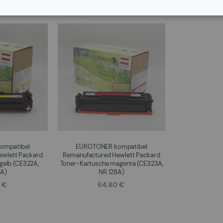
ompatibel
EUROTONER kompatibel
ewlett Packard
Remanufactured Hewlett Packard
gelb (CE322A,
Toner-Kartusche magenta (CE323A,
8A)
NR.128A)
 €
64,80 €