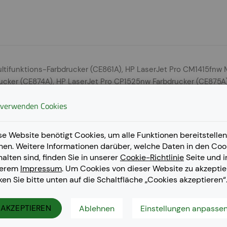
ltifunktions-Farbdrucker (CE861A), HP LaserJet Pro CM1415fnw 
ucker (CE874A), HP LaserJet Pro CP1525nw Farbdrucker (CE875A
 verwenden Cookies
se Website benötigt Cookies, um alle Funktionen bereitstellen
nen. Weitere Informationen darüber, welche Daten in den Coo
halten sind, finden Sie in unserer
Cookie-Richtlinie
Seite und i
serem
Impressum
. Um Cookies von dieser Website zu akzeptie
cken Sie bitte unten auf die Schaltfläche „Cookies akzeptieren“
AKZEPTIEREN
Ablehnen
Einstellungen anpasse