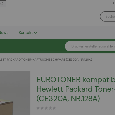
P
t.)
News
Kontakt
Druckerhersteller auswählen
TT PACKARD TONER-KARTUSCHE SCHWARZ (CE320A, NR.128A)
EUROTONER kompatib
Hewlett Packard Tone
(CE320A, NR.128A)