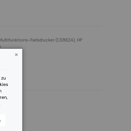
Multifunktions-Farbdrucker (CE862A), HP
)
 zu
kies
n
ren,
.
n