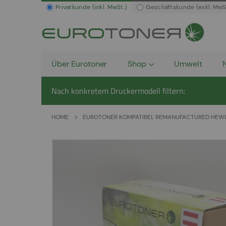
Privatkunde (inkl. MwSt.)
Geschäftskunde (exkl. MwS
Über Eurotoner
Shop
Umwelt
Nach konkretem Druckermodell filtern:
HOME
EUROTONER KOMPATIBEL REMANUFACTURED HEWLE
Zum
Ende
der
Bildergalerie
springen