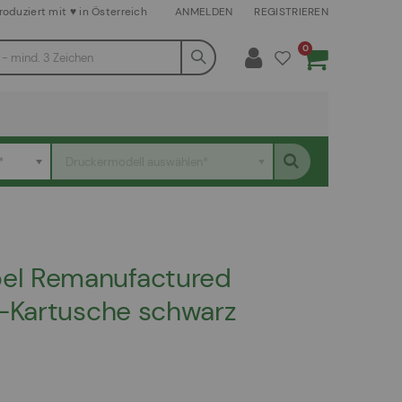
roduziert mit ♥ in Österreich
ANMELDEN
REGISTRIEREN
Artikel
0
Warenkorb
*
Druckermodell auswählen*
el Remanufactured
r-Kartusche schwarz