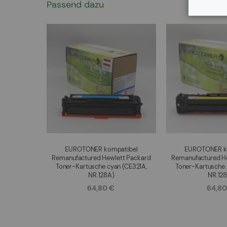
EUROTONER kompatibel
EUROTONER k
Remanufactured Hewlett Packard
Remanufactured H
Toner-Kartusche cyan (CE321A,
Toner-Kartusche 
NR.128A)
NR.12
64,80 €
64,80