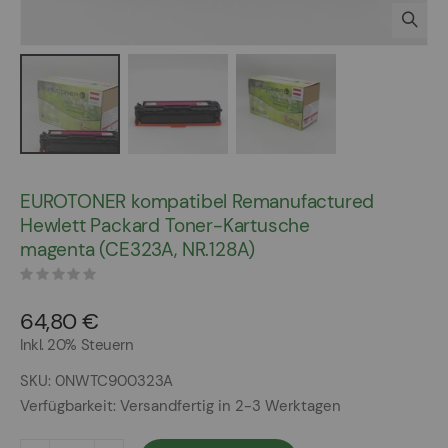
Zum
Anfang
EUROTONER kompatibel Remanufactured
der
Hewlett Packard Toner-Kartusche
Bildergalerie
magenta (CE323A, NR.128A)
springen
64,80 €
Inkl. 20% Steuern
SKU
0NWTC900323A
Verfügbarkeit:
Versandfertig in 2-3 Werktagen