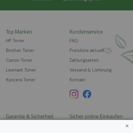
Top Marken
Kundenservice
HP Toner
FAQ
Brother Toner
Preisliste aktuell
Canon Toner
Zahlungsarten
Lexmark Toner
Versand & Lieferung
Kyocera Toner
Kontakt
Garantie & Sicherheit
Sicher online Einkaufen
Garantie