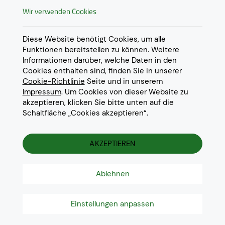
Widerrufsrecht
Wir verwenden Cookies
AGB
Derzeit ausschließlich Lieferung
innerhalb Österreichs!
Lieferungen in weitere Länder
Datenschutz
Diese Website benötigt Cookies, um alle
gerne auf
Anfrage
.
Funktionen bereitstellen zu können. Weitere
Impressum
Informationen darüber, welche Daten in den
Cookie Einstellungen
Cookies enthalten sind, finden Sie in unserer
Cookie-Richtlinie
Seite und in unserem
Impressum
. Um Cookies von dieser Website zu
akzeptieren, klicken Sie bitte unten auf die
Schaltfläche „Cookies akzeptieren“.
© 2022 Eurotoner Print GmbH
Die aufgeführten Markennamen und Warenzeichen dienen
ausschliesslich zur Beschreibung unserer Produkte und sind
AKZEPTIEREN
Warenzeichen der jeweiligen Eigentümer.
Ablehnen
Einstellungen anpassen