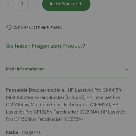
In den Warenkorb
ZUR MERKLISTE HINZUFÜGEN
Sie haben Fragen zum Produkt?
Mehr Informationen
Mehr
HP LaserJet Pro CM1415fn
Informationen
Multifunktions-Farbdrucker (CE861A), HP LaserJet Pro
CM1415fnw Multifunktions-Farbdrucker (CE862A), HP
LaserJet Pro CP1525n Farbdrucker (CE874A), HP LaserJet
Pro CP1525nw Farbdrucker (CE875A)
magenta