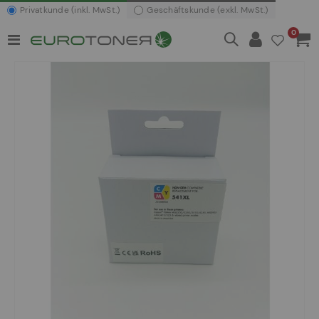
Privatkunde (inkl. MwSt.)
Geschäftskunde (exkl. MwSt.)
Artikel
0
Navigation
Waren
umschalten
Zum
Ende
der
Bildergalerie
springen