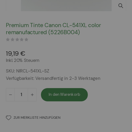
Zum
Anfang
Premium Tinte Canon CL-541XL color
der
remanufactured (5226B004)
Bildergalerie
springen
19,19 €
Inkl. 20% Steuern
SKU
NIRCL-541XL-SZ
Verfügbarkeit:
Versandfertig in 2-3 Werktagen
In den Warenkorb
ZUR MERKLISTE HINZUFÜGEN