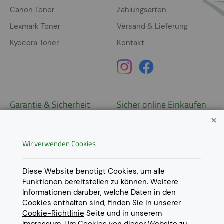
Canon Toner
Zahlungsarten
Lexmark Toner
Versand & Lieferung
Kyocera Toner
Kontakt
Garantie & Sicherheit
Sicher online Einkaufen
Garantie
Widerrufsrecht
Wir verwenden Cookies
AGB
Derzeit ausschließlich Lieferung
innerhalb Österreichs!
Lieferungen in weitere Länder
Datenschutz
Diese Website benötigt Cookies, um alle
gerne auf
Anfrage
.
Funktionen bereitstellen zu können. Weitere
Impressum
Informationen darüber, welche Daten in den
Cookie Einstellungen
Cookies enthalten sind, finden Sie in unserer
Cookie-Richtlinie
Seite und in unserem