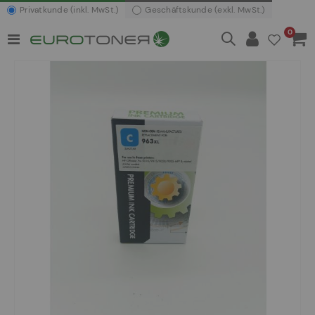
Privatkunde (inkl. MwSt.)
Geschäftskunde (exkl. MwSt.)
Artikel
0
Navigation
Waren
umschalten
Zum
Ende
der
Bildergalerie
springen