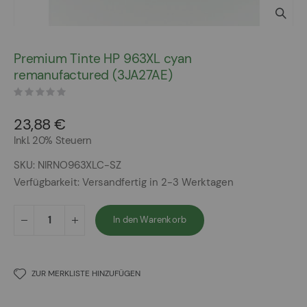
Zum
Anfang
Premium Tinte HP 963XL cyan
der
remanufactured (3JA27AE)
Bildergalerie
springen
23,88 €
Inkl. 20% Steuern
SKU
NIRNO963XLC-SZ
Verfügbarkeit:
Versandfertig in 2-3 Werktagen
In den Warenkorb
ZUR MERKLISTE HINZUFÜGEN