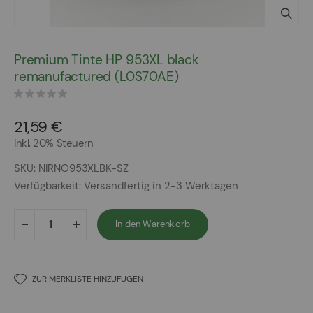
Zum
Anfang
Premium Tinte HP 953XL black
der
remanufactured (L0S70AE)
Bildergalerie
springen
21,59 €
Inkl. 20% Steuern
SKU
NIRNO953XLBK-SZ
Verfügbarkeit:
Versandfertig in 2-3 Werktagen
In den Warenkorb
ZUR MERKLISTE HINZUFÜGEN