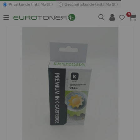
Privatkunde (inkl. MwSt.)
Geschäftskunde (exkl. MwSt.)
Artikel
0
Navigation
Waren
umschalten
Zum
Ende
der
Bildergalerie
springen