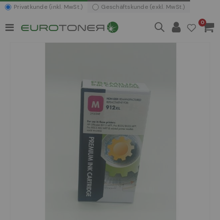
Privatkunde (inkl. MwSt.)
Geschäftskunde (exkl. MwSt.)
Artikel
0
Navigation
Waren
umschalten
Zum
Ende
der
Bildergalerie
springen