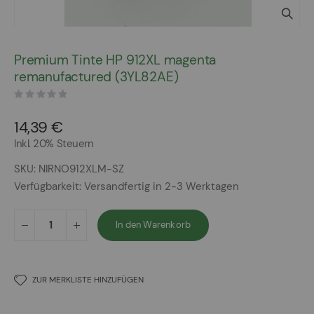
Zum
Anfang
Premium Tinte HP 912XL magenta
der
remanufactured (3YL82AE)
Bildergalerie
springen
14,39 €
Inkl. 20% Steuern
SKU
NIRNO912XLM-SZ
Verfügbarkeit:
Versandfertig in 2-3 Werktagen
In den Warenkorb
ZUR MERKLISTE HINZUFÜGEN