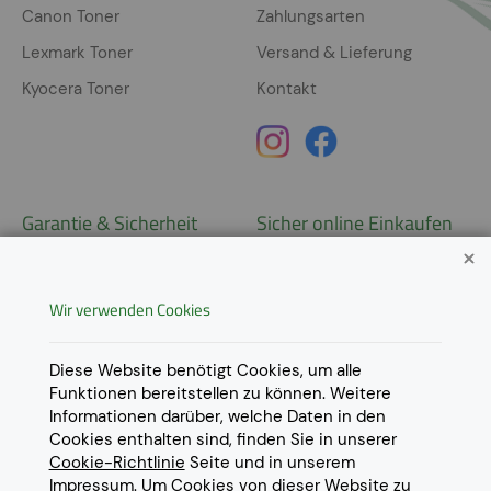
Canon Toner
Zahlungsarten
Lexmark Toner
Versand & Lieferung
Kyocera Toner
Kontakt
Garantie & Sicherheit
Sicher online Einkaufen
Garantie
Widerrufsrecht
Wir verwenden Cookies
AGB
Derzeit ausschließlich Lieferung
innerhalb Österreichs!
Lieferungen in weitere Länder
Datenschutz
Diese Website benötigt Cookies, um alle
gerne auf
Anfrage
.
Funktionen bereitstellen zu können. Weitere
Impressum
Informationen darüber, welche Daten in den
Cookie Einstellungen
Cookies enthalten sind, finden Sie in unserer
Cookie-Richtlinie
Seite und in unserem
Impressum
. Um Cookies von dieser Website zu