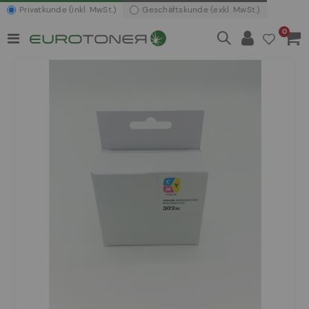
Privatkunde (inkl. MwSt.)
Geschäftskunde (exkl. MwSt.)
Artikel
0
Navigation
Waren
umschalten
Zum
Ende
der
Bildergalerie
springen