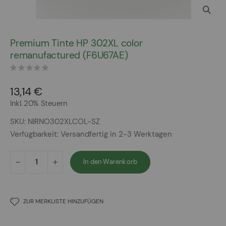
Zum
Anfang
Premium Tinte HP 302XL color
der
remanufactured (F6U67AE)
Bildergalerie
springen
13,14 €
Inkl. 20% Steuern
SKU
NIRNO302XLCOL-SZ
Verfügbarkeit:
Versandfertig in 2-3 Werktagen
In den Warenkorb
ZUR MERKLISTE HINZUFÜGEN