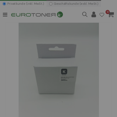
Privatkunde (inkl. MwSt.)
Geschäftskunde (exkl. MwSt.)
Artikel
0
Navigation
Waren
umschalten
Zum
Ende
der
Bildergalerie
springen