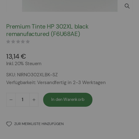
Zum
Anfang
Premium Tinte HP 302XL black
der
remanufactured (F6U68AE)
Bildergalerie
springen
13,14 €
Inkl. 20% Steuern
SKU
NIRNO302XLBK-SZ
Verfügbarkeit:
Versandfertig in 2-3 Werktagen
In den Warenkorb
ZUR MERKLISTE HINZUFÜGEN