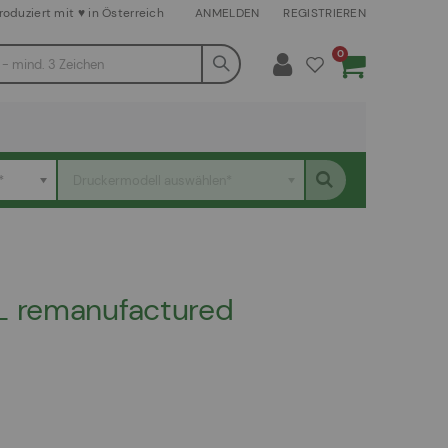
roduziert mit ♥ in Österreich
ANMELDEN
REGISTRIEREN
Artikel
0
Warenkorb
*
Druckermodell auswählen*
L remanufactured