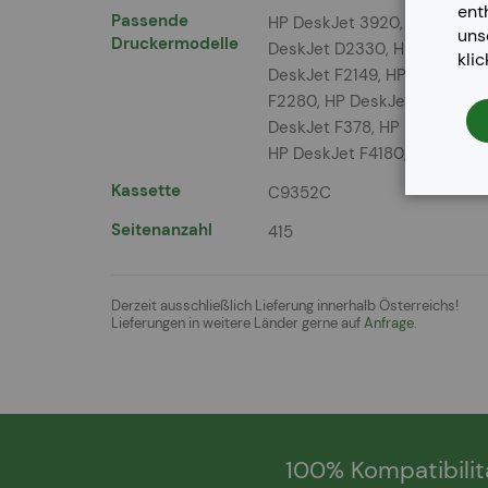
ent
Mehr
Passende
HP DeskJet 3920, HP DeskJe
un
Informationen
Druckermodelle
DeskJet D2330, HP DeskJet 
kli
DeskJet F2149, HP DeskJet F
F2280, HP DeskJet F2290, HP
DeskJet F378, HP DeskJet F3
HP DeskJet F4180, HP DeskJet
Kassette
C9352C
Seitenanzahl
415
Derzeit ausschließlich Lieferung innerhalb Österreichs!
Lieferungen in weitere Länder gerne auf
Anfrage.
100% Kompatibilit