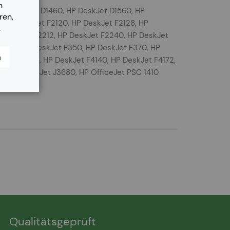
n
HP DeskJet D1460, HP DeskJet D1560, HP
ren,
 HP DeskJet F2120, HP DeskJet F2128, HP
.
P DeskJet F2212, HP DeskJet F2240, HP DeskJet
F340, HP DeskJet F350, HP DeskJet F370, HP
n
skJet F394, HP DeskJet F4140, HP DeskJet F4172,
5, HP OfficeJet J3680, HP OfficeJet PSC 1410
Qualitätsgeprüft