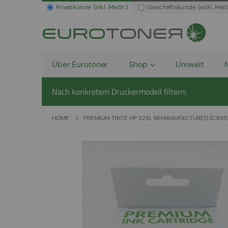
Privatkunde (inkl. MwSt.)
Geschäftskunde (exkl. MwS
Über Eurotoner
Shop
Umwelt
Nach konkretem Druckermodell filtern:
HOME
PREMIUM TINTE HP 22XL REMANUFACTURED (C935
Zum
Ende
der
Bildergalerie
springen