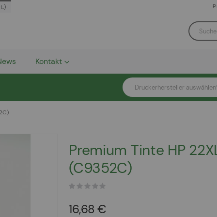
P
t.)
News
Kontakt
Druckerhersteller auswählen
2C)
Premium Tinte HP 22X
(C9352C)
16,68 €