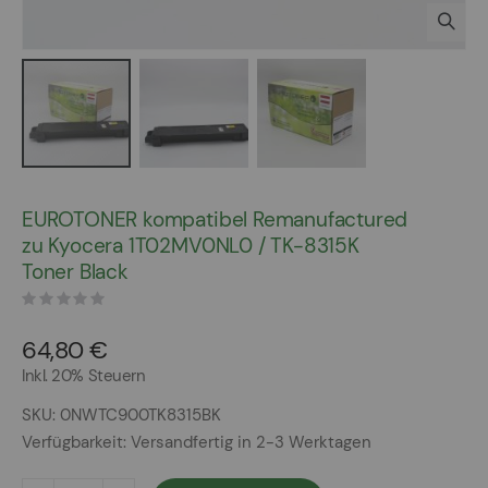
Zum
Anfang
EUROTONER kompatibel Remanufactured
der
zu Kyocera 1T02MV0NL0 / TK-8315K
Bildergalerie
Toner Black
springen
64,80 €
Inkl. 20% Steuern
SKU
0NWTC900TK8315BK
Verfügbarkeit:
Versandfertig in 2-3 Werktagen