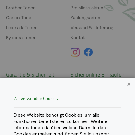
Brother Toner
Preisliste aktuell
Canon Toner
Zahlungsarten
Lexmark Toner
Versand & Lieferung
Kyocera Toner
Kontakt
Garantie & Sicherheit
Sicher online Einkaufen
Garantie
Widerrufsrecht
Wir verwenden Cookies
AGB
Derzeit ausschließlich Lieferung
innerhalb Österreichs!
Lieferungen in weitere Länder
Datenschutz
Diese Website benötigt Cookies, um alle
gerne auf
Anfrage
.
Funktionen bereitstellen zu können. Weitere
Impressum
Informationen darüber, welche Daten in den
Cookie Einstellungen
Cookies enthalten sind, finden Sie in unserer