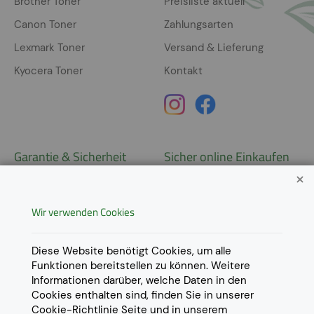
Brother Toner
Preisliste aktuell
Canon Toner
Zahlungsarten
Lexmark Toner
Versand & Lieferung
Kyocera Toner
Kontakt
Garantie & Sicherheit
Sicher online Einkaufen
Garantie
Widerrufsrecht
Wir verwenden Cookies
AGB
Derzeit ausschließlich Lieferung
innerhalb Österreichs!
Lieferungen in weitere Länder
Datenschutz
Diese Website benötigt Cookies, um alle
gerne auf
Anfrage
.
Funktionen bereitstellen zu können. Weitere
Impressum
Informationen darüber, welche Daten in den
Cookie Einstellungen
Cookies enthalten sind, finden Sie in unserer
Cookie-Richtlinie
Seite und in unserem