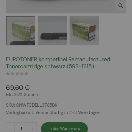
Zum
Anfang
EUROTONER kompatibel Remanufactured
der
Tonercartridge schwarz (593-11115)
Bildergalerie
springen
69,60 €
Inkl. 20% Steuern
SKU
0NWTCDELL3765BK
Verfügbarkeit:
Versandfertig in 2-3 Werktagen
In den Warenkorb