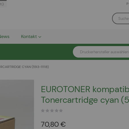
P
t.)
News
Kontakt
Druckerhersteller auswählen
ARTRIDGE CYAN (593-11118)
EUROTONER kompatib
Tonercartridge cyan (5
70,80 €