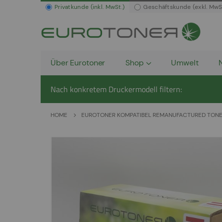
Privatkunde (inkl. MwSt.)
Geschäftskunde (exkl. MwS
Über Eurotoner
Shop
Umwelt
Nach konkretem Druckermodell filtern:
HOME
EUROTONER KOMPATIBEL REMANUFACTURED TONERC
Zum
Ende
der
Bildergalerie
springen