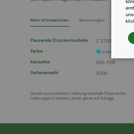
kön
der
ent
Bildergalerie
un
springen
Mehr Informationen
Bewertungen
kli
Mehr
Passende Druckermodelle
C 3700 Series, C 
Informationen
Farbe
cyan
Kassette
593-11118
Seitenanzahl
5000
Derzeit ausschließlich Lieferung innerhalb Österreichs!
Lieferungen in weitere Länder gerne auf
Anfrage.