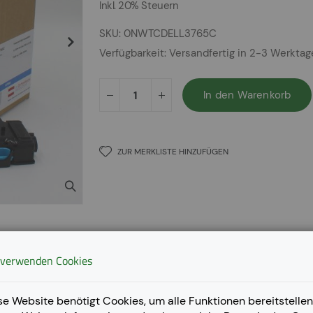
Inkl. 20% Steuern
SKU
0NWTCDELL3765C
Verfügbarkeit:
Versandfertig in 2-3 Werkta
In den Warenkorb
ZUR MERKLISTE HINZUFÜGEN
 verwenden Cookies
se Website benötigt Cookies, um alle Funktionen bereitstellen