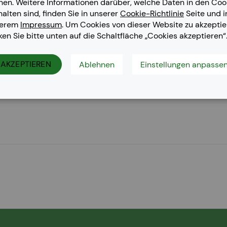
nen. Weitere Informationen darüber, welche Daten in den Coo
halten sind, finden Sie in unserer
Cookie-Richtlinie
Seite und i
serem
Impressum
. Um Cookies von dieser Website zu akzeptie
cken Sie bitte unten auf die Schaltfläche „Cookies akzeptieren“
AKZEPTIEREN
Ablehnen
Einstellungen anpasse
3760 dn, C 3760 n, C 3765 dnf