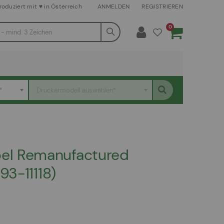
roduziert mit ♥ in Österreich
ANMELDEN
REGISTRIEREN
Artikel
0
Warenkorb
*
Druckermodell auswählen*
el Remanufactured
93-11118)