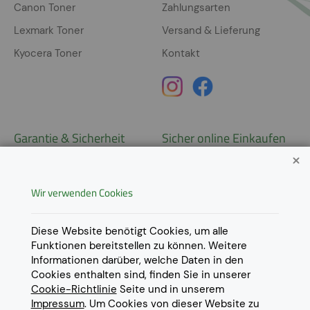
Canon Toner
Zahlungsarten
Lexmark Toner
Versand & Lieferung
Kyocera Toner
Kontakt
Garantie & Sicherheit
Sicher online Einkaufen
Garantie
Widerrufsrecht
Wir verwenden Cookies
AGB
Derzeit ausschließlich Lieferung
innerhalb Österreichs!
Lieferungen in weitere Länder
Datenschutz
Diese Website benötigt Cookies, um alle
gerne auf
Anfrage
.
Funktionen bereitstellen zu können. Weitere
Impressum
Informationen darüber, welche Daten in den
Cookie Einstellungen
Cookies enthalten sind, finden Sie in unserer
Cookie-Richtlinie
Seite und in unserem
Impressum
. Um Cookies von dieser Website zu