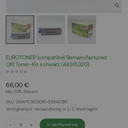
Zum
Anfang
EUROTONER kompatibel Remanufactured
der
OKI Toner-Kit schwarz (44315320)
Bildergalerie
springen
66,00 €
Inkl. 20% Steuern
SKU
0NWTC900OKI-ES6410BK
Verfügbarkeit:
Versandfertig in 2-3 Werktagen
In den Warenkorb