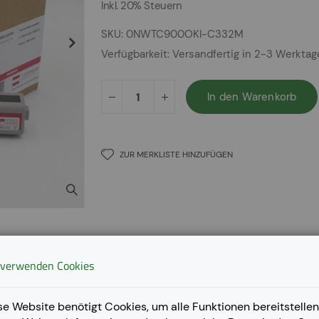
Inkl. 20% Steuern
SKU
0NWTC900OKI-C332M
Verfügbarkeit:
Versandfertig in 2-3 Werkta
In den Warenkorb
ZUR MERKLISTE HINZUFÜGEN
 verwenden Cookies
se Website benötigt Cookies, um alle Funktionen bereitstellen