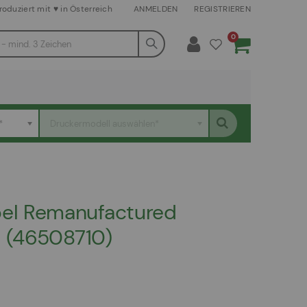
roduziert mit ♥ in Österreich
ANMELDEN
REGISTRIEREN
Artikel
0
Warenkorb
*
Druckermodell auswählen*
el Remanufactured
a (46508710)