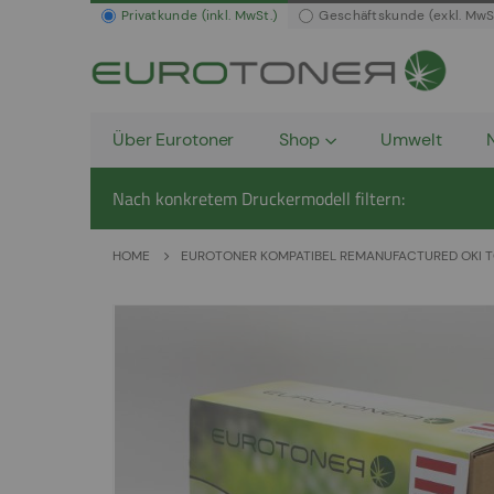
Privatkunde (inkl. MwSt.)
Geschäftskunde (exkl. MwS
Über Eurotoner
Shop
Umwelt
Nach konkretem Druckermodell filtern:
HOME
EUROTONER KOMPATIBEL REMANUFACTURED OKI T
Zum
Ende
der
Bildergalerie
springen