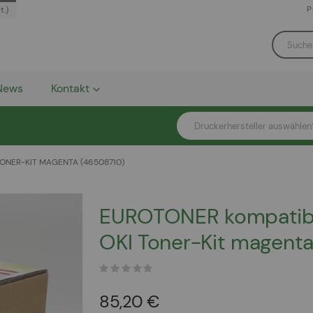
P
t.)
News
Kontakt
Druckerhersteller auswählen
ONER-KIT MAGENTA (46508710)
EUROTONER kompatib
OKI Toner-Kit magent
85,20 €