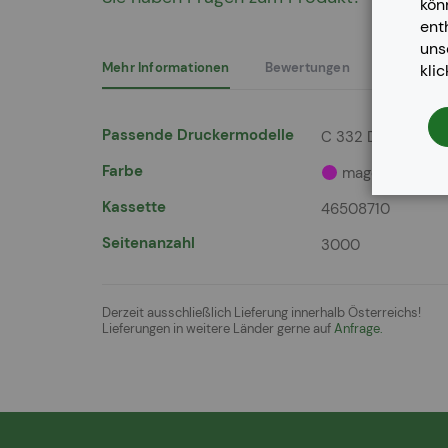
kön
der
ent
Bildergalerie
un
springen
Mehr Informationen
Bewertungen
kli
Mehr
Passende Druckermodelle
C 332 DN, C 332 
Informationen
Farbe
magenta
Kassette
46508710
Seitenanzahl
3000
Derzeit ausschließlich Lieferung innerhalb Österreichs!
Lieferungen in weitere Länder gerne auf
Anfrage.