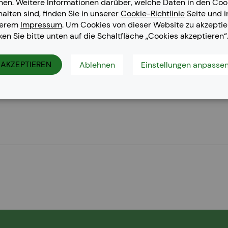
nen. Weitere Informationen darüber, welche Daten in den Coo
halten sind, finden Sie in unserer
Cookie-Richtlinie
Seite und i
serem
Impressum
. Um Cookies von dieser Website zu akzeptie
cken Sie bitte unten auf die Schaltfläche „Cookies akzeptieren“
AKZEPTIEREN
Ablehnen
Einstellungen anpasse
DN W, MC 363 DN, MC 363 DNW, MC 363 N