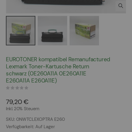
Zum
Anfang
EUROTONER kompatibel Remanufactured
der
Lexmark Toner-Kartusche Return
Bildergalerie
schwarz (0E260A11A 0E260A11E
springen
E260A11A E260A11E)
79,20 €
Inkl. 20% Steuern
SKU
0NWTCLEXOPTRA E260
Verfügbarkeit:
Auf Lager