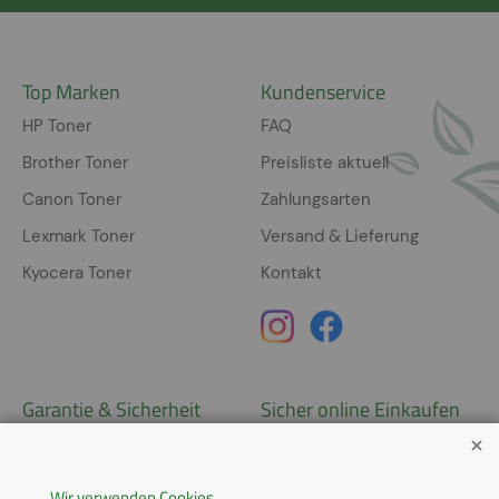
Top Marken
Kundenservice
HP Toner
FAQ
Brother Toner
Preisliste aktuell
Canon Toner
Zahlungsarten
Lexmark Toner
Versand & Lieferung
Kyocera Toner
Kontakt
Garantie & Sicherheit
Sicher online Einkaufen
Garantie
Widerrufsrecht
Wir verwenden Cookies