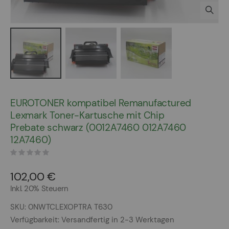
Zum
Anfang
EUROTONER kompatibel Remanufactured
der
Lexmark Toner-Kartusche mit Chip
Bildergalerie
Prebate schwarz (0012A7460 012A7460
springen
12A7460)
102,00 €
Inkl. 20% Steuern
SKU
0NWTCLEXOPTRA T630
Verfügbarkeit:
Versandfertig in 2-3 Werktagen