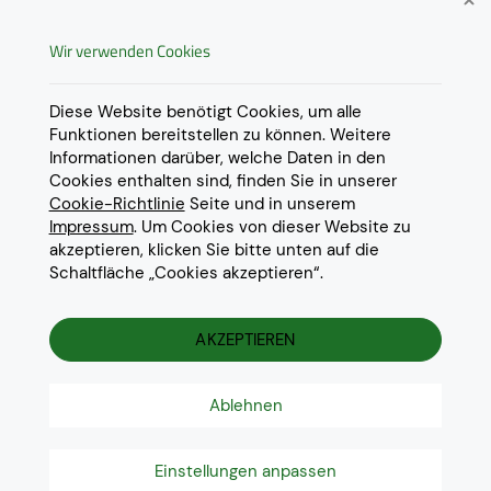
Widerrufsrecht
Wir verwenden Cookies
AGB
Derzeit ausschließlich Lieferung
innerhalb Österreichs!
Lieferungen in weitere Länder
Datenschutz
Diese Website benötigt Cookies, um alle
gerne auf
Anfrage
.
Funktionen bereitstellen zu können. Weitere
Impressum
Informationen darüber, welche Daten in den
Cookie Einstellungen
Cookies enthalten sind, finden Sie in unserer
Cookie-Richtlinie
Seite und in unserem
Impressum
. Um Cookies von dieser Website zu
akzeptieren, klicken Sie bitte unten auf die
Schaltfläche „Cookies akzeptieren“.
© 2022 Eurotoner Print GmbH
Die aufgeführten Markennamen und Warenzeichen dienen
ausschliesslich zur Beschreibung unserer Produkte und sind
AKZEPTIEREN
Warenzeichen der jeweiligen Eigentümer.
Ablehnen
Einstellungen anpassen