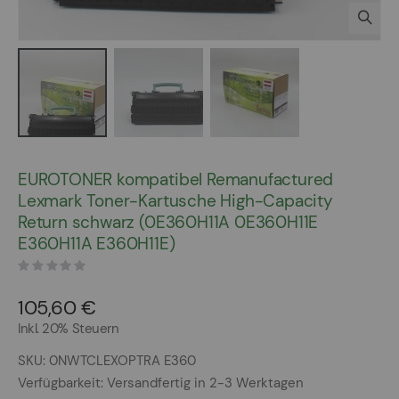
Zum
Anfang
EUROTONER kompatibel Remanufactured
der
Lexmark Toner-Kartusche High-Capacity
Bildergalerie
Return schwarz (0E360H11A 0E360H11E
springen
E360H11A E360H11E)
105,60 €
Inkl. 20% Steuern
SKU
0NWTCLEXOPTRA E360
Verfügbarkeit:
Versandfertig in 2-3 Werktagen