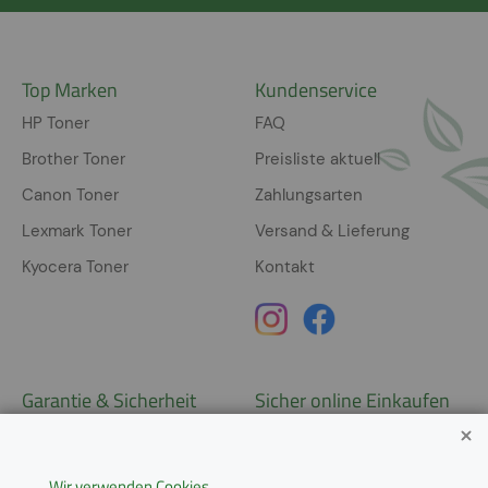
Top Marken
Kundenservice
HP Toner
FAQ
Brother Toner
Preisliste aktuell
Canon Toner
Zahlungsarten
Lexmark Toner
Versand & Lieferung
Kyocera Toner
Kontakt
Garantie & Sicherheit
Sicher online Einkaufen
Garantie
Widerrufsrecht
Wir verwenden Cookies