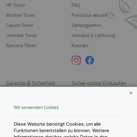
HP Toner
FAQ
Brother Toner
Preisliste aktuell
Canon Toner
Zahlungsarten
Lexmark Toner
Versand & Lieferung
Kyocera Toner
Kontakt
Garantie & Sicherheit
Sicher online Einkaufen
Garantie
Widerrufsrecht
Wir verwenden Cookies
AGB
Derzeit ausschließlich Lieferung
innerhalb Österreichs!
Lieferungen in weitere Länder
Datenschutz
Diese Website benötigt Cookies, um alle
gerne auf
Anfrage
.
Funktionen bereitstellen zu können. Weitere
Impressum