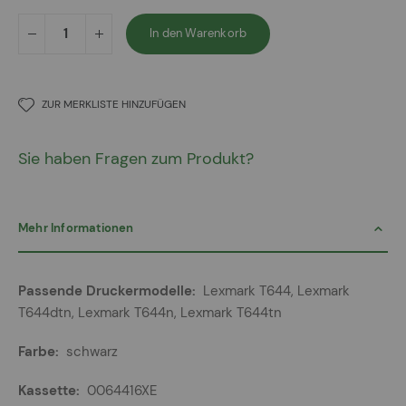
In den Warenkorb
ZUR MERKLISTE HINZUFÜGEN
Sie haben Fragen zum Produkt?
Mehr Informationen
Mehr
Lexmark T644, Lexmark
Informationen
T644dtn, Lexmark T644n, Lexmark T644tn
schwarz
0064416XE