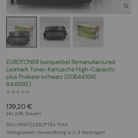
Zum
Anfang
EUROTONER kompatibel Remanufactured
der
Lexmark Toner-Kartusche High-Capacity
Bildergalerie
plus Prebate schwarz (0064416XE
springen
64416XE)
139,20 €
Inkl. 20% Steuern
SKU
0NWTCLEXOPTRA T644
Verfügbarkeit:
Versandfertig in 2-3 Werktagen