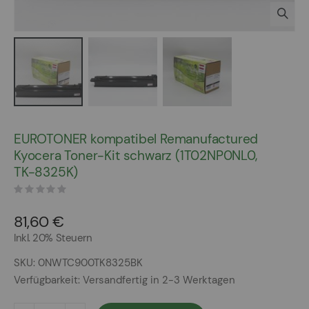
Zum
Anfang
EUROTONER kompatibel Remanufactured
der
Kyocera Toner-Kit schwarz (1T02NP0NL0,
Bildergalerie
TK-8325K)
springen
81,60 €
Inkl. 20% Steuern
SKU
0NWTC900TK8325BK
Verfügbarkeit:
Versandfertig in 2-3 Werktagen