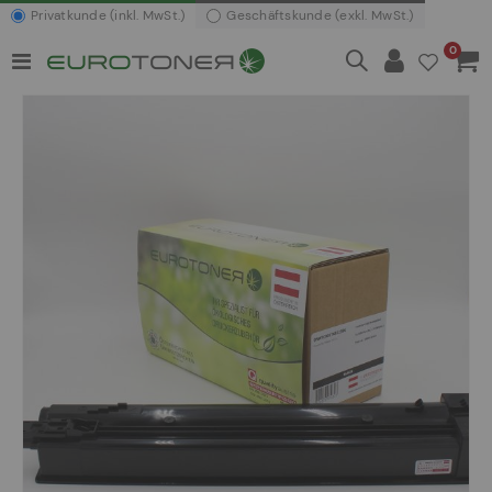
Privatkunde (inkl. MwSt.)
Geschäftskunde (exkl. MwSt.)
Artikel
0
Navigation
Waren
umschalten
Zum
Ende
der
Bildergalerie
springen