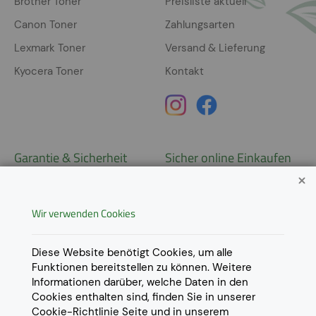
Brother Toner
Preisliste aktuell
Canon Toner
Zahlungsarten
Lexmark Toner
Versand & Lieferung
Kyocera Toner
Kontakt
Garantie & Sicherheit
Sicher online Einkaufen
Garantie
Widerrufsrecht
Wir verwenden Cookies
AGB
Derzeit ausschließlich Lieferung
innerhalb Österreichs!
Lieferungen in weitere Länder
Datenschutz
Diese Website benötigt Cookies, um alle
gerne auf
Anfrage
.
Funktionen bereitstellen zu können. Weitere
Impressum
Informationen darüber, welche Daten in den
Cookie Einstellungen
Cookies enthalten sind, finden Sie in unserer
Cookie-Richtlinie
Seite und in unserem