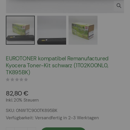
Zum
Anfang
EUROTONER kompatibel Remanufactured
der
Kyocera Toner-Kit schwarz (1T02K00NL0,
Bildergalerie
TK895BK)
springen
82,80 €
Inkl. 20% Steuern
SKU
0NWTC900TK895BK
Verfügbarkeit:
Versandfertig in 2-3 Werktagen