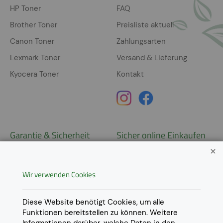
HP Toner
FAQ
Brother Toner
Preisliste aktuell
Canon Toner
Zahlungsarten
Lexmark Toner
Versand & Lieferung
Kyocera Toner
Kontakt
Garantie & Sicherheit
Sicher online Einkaufen
Garantie
Widerrufsrecht
Wir verwenden Cookies
AGB
Derzeit ausschließlich Lieferung
innerhalb Österreichs!
Lieferungen in weitere Länder
Datenschutz
Diese Website benötigt Cookies, um alle
gerne auf
Anfrage
.
Funktionen bereitstellen zu können. Weitere
Impressum