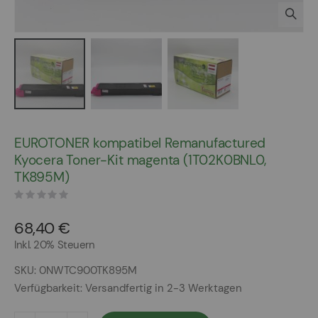
Zum
Anfang
EUROTONER kompatibel Remanufactured
der
Kyocera Toner-Kit magenta (1T02K0BNL0,
Bildergalerie
TK895M)
springen
68,40 €
Inkl. 20% Steuern
SKU
0NWTC900TK895M
Verfügbarkeit:
Versandfertig in 2-3 Werktagen