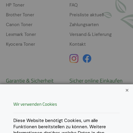
HP Toner
FAQ
Brother Toner
Preisliste aktuell
Canon Toner
Zahlungsarten
Lexmark Toner
Versand & Lieferung
Kyocera Toner
Kontakt
Garantie & Sicherheit
Sicher online Einkaufen
Garantie
Widerrufsrecht
Wir verwenden Cookies
AGB
Derzeit ausschließlich Lieferung
innerhalb Österreichs!
Lieferungen in weitere Länder
Datenschutz
Diese Website benötigt Cookies, um alle
gerne auf
Anfrage
.
Funktionen bereitstellen zu können. Weitere
Impressum