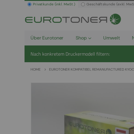
Privatkunde (inkl. MwSt.)
Geschäftskunde (exkl. MwS
Über Eurotoner
Shop
Umwelt
Nach konkretem Druckermodell filtern:
HOME
EUROTONER KOMPATIBEL REMANUFACTURED KYOCER
Zum
Ende
der
Bildergalerie
springen