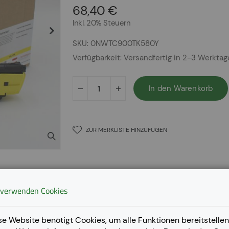
68,40 €
Inkl. 20% Steuern
SKU
0NWTC900TK580Y
Verfügbarkeit:
Versandfertig in 2-3 Werkta
In den Warenkorb
ZUR MERKLISTE HINZUFÜGEN
 verwenden Cookies
se Website benötigt Cookies, um alle Funktionen bereitstellen