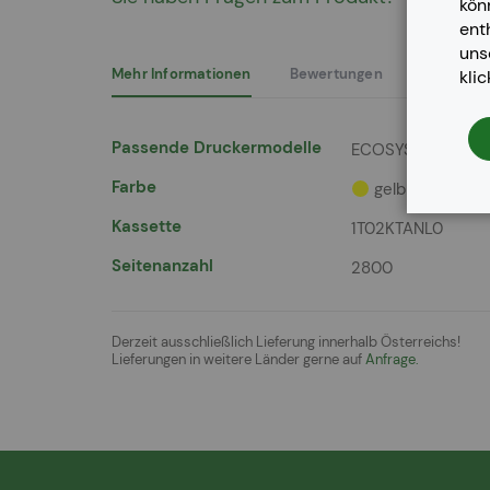
kön
der
ent
Bildergalerie
un
springen
Mehr Informationen
Bewertungen
kli
Mehr
Passende Druckermodelle
ECOSYS P 6021 cd
Informationen
Farbe
gelb
Kassette
1T02KTANL0
Seitenanzahl
2800
Derzeit ausschließlich Lieferung innerhalb Österreichs!
Lieferungen in weitere Länder gerne auf
Anfrage.