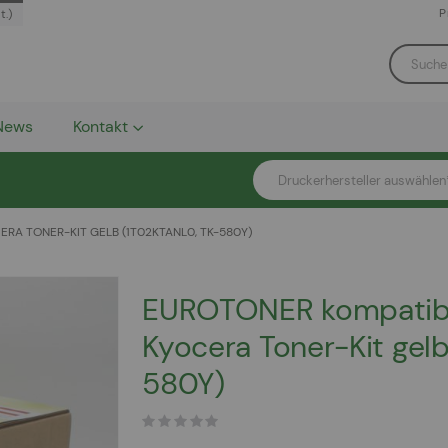
P
t.)
News
Kontakt
Druckerhersteller auswählen
A TONER-KIT GELB (1T02KTANL0, TK-580Y)
EUROTONER kompatib
Kyocera Toner-Kit gel
580Y)