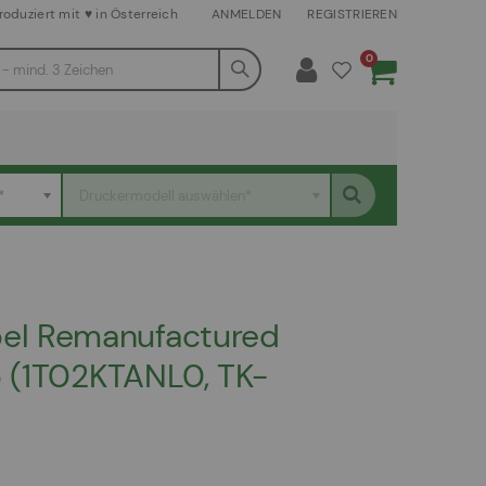
roduziert mit ♥ in Österreich
ANMELDEN
REGISTRIEREN
Artikel
0
Warenkorb
*
Druckermodell auswählen*
el Remanufactured
b (1T02KTANL0, TK-