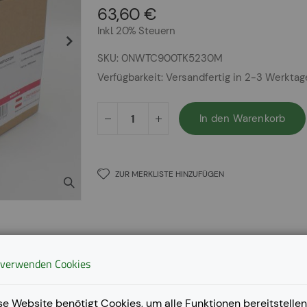
63,60 €
Inkl. 20% Steuern
SKU
0NWTC900TK5230M
Verfügbarkeit:
Versandfertig in 2-3 Werkta
In den Warenkorb
ZUR MERKLISTE HINZUFÜGEN
 verwenden Cookies
se Website benötigt Cookies, um alle Funktionen bereitstellen