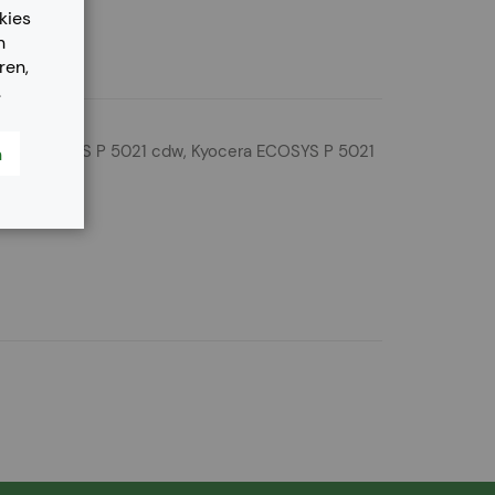
kies
n
ren,
.
cera ECOSYS P 5021 cdw, Kyocera ECOSYS P 5021
n