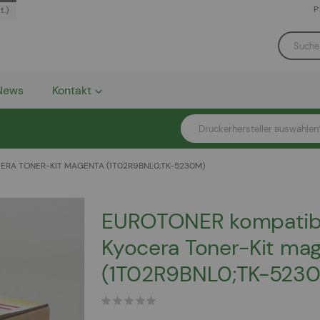
P
t.)
News
Kontakt
Druckerhersteller auswählen
RA TONER-KIT MAGENTA (1T02R9BNL0;TK-5230M)
EUROTONER kompatib
Kyocera Toner-Kit ma
(1T02R9BNL0;TK-523