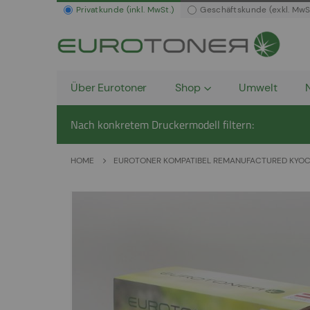
Privatkunde (inkl. MwSt.)
Geschäftskunde (exkl. MwS
Über Eurotoner
Shop
Umwelt
Nach konkretem Druckermodell filtern:
HOME
EUROTONER KOMPATIBEL REMANUFACTURED KYOCE
Zum
Ende
der
Bildergalerie
springen