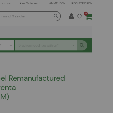
roduziert mit ♥ in Österreich
ANMELDEN
REGISTRIEREN
Artikel
0
Warenkorb
*
Druckermodell auswählen*
el Remanufactured
genta
0M)