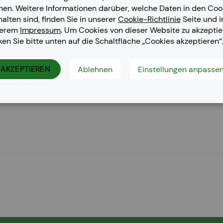
nen. Weitere Informationen darüber, welche Daten in den Coo
halten sind, finden Sie in unserer
Cookie-Richtlinie
Seite und i
serem
Impressum
. Um Cookies von dieser Website zu akzeptie
cken Sie bitte unten auf die Schaltfläche „Cookies akzeptieren“
CDN, Kyocera Ecosys M 5521 CDW, Kyocera ECOSYS P 5021, Kyo
AKZEPTIEREN
Ablehnen
Einstellungen anpasse
P 5021 cdn