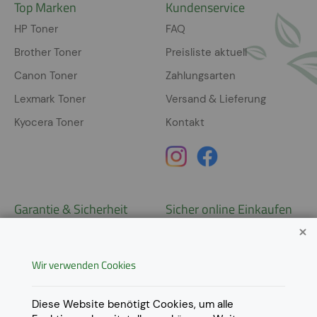
Top Marken
Kundenservice
HP Toner
FAQ
Brother Toner
Preisliste aktuell
Canon Toner
Zahlungsarten
Lexmark Toner
Versand & Lieferung
Kyocera Toner
Kontakt
Garantie & Sicherheit
Sicher online Einkaufen
Garantie
Widerrufsrecht
Wir verwenden Cookies
AGB
Derzeit ausschließlich Lieferung
innerhalb Österreichs!
Lieferungen in weitere Länder
Datenschutz
Diese Website benötigt Cookies, um alle
gerne auf
Anfrage
.