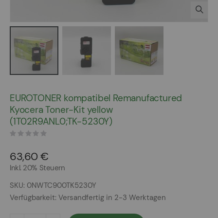
Zum
Anfang
EUROTONER kompatibel Remanufactured
der
Kyocera Toner-Kit yellow
Bildergalerie
(1T02R9ANL0;TK-5230Y)
springen
63,60 €
Inkl. 20% Steuern
SKU
0NWTC900TK5230Y
Verfügbarkeit:
Versandfertig in 2-3 Werktagen