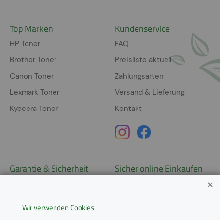
Top Marken
Kundenservice
HP Toner
FAQ
Brother Toner
Preisliste aktuell
Canon Toner
Zahlungsarten
Lexmark Toner
Versand & Lieferung
Kyocera Toner
Kontakt
Garantie & Sicherheit
Sicher online Einkaufen
Garantie
Widerrufsrecht
Wir verwenden Cookies
AGB
Derzeit ausschließlich Lieferung