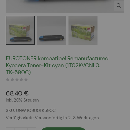
Zum
Anfang
EUROTONER kompatibel Remanufactured
der
Kyocera Toner-Kit cyan (1T02KVCNL0,
Bildergalerie
TK-590C)
springen
68,40 €
Inkl. 20% Steuern
SKU
0NWTC900TK590C
Verfügbarkeit:
Versandfertig in 2-3 Werktagen