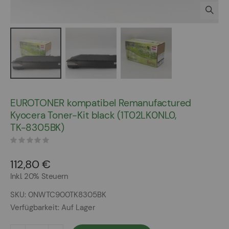
Zum
Anfang
EUROTONER kompatibel Remanufactured
der
Kyocera Toner-Kit black (1T02LK0NL0,
Bildergalerie
TK-8305BK)
springen
112,80 €
Inkl. 20% Steuern
SKU
0NWTC900TK8305BK
Verfügbarkeit:
Auf Lager