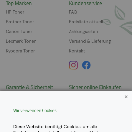
Top Marken
Kundenservice
HP Toner
FAQ
Brother Toner
Preisliste aktuell
Canon Toner
Zahlungsarten
Lexmark Toner
Versand & Lieferung
Kyocera Toner
Kontakt
Garantie & Sicherheit
Sicher online Einkaufen
Garantie
Widerrufsrecht
Wir verwenden Cookies
AGB
Derzeit ausschließlich Lieferung
innerhalb Österreichs!
Lieferungen in weitere Länder
Datenschutz
Diese Website benötigt Cookies, um alle
gerne auf
Anfrage
.