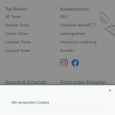
Top Marken
Kundenservice
HP Toner
FAQ
Brother Toner
Preisliste aktuell
Canon Toner
Zahlungsarten
Lexmark Toner
Versand & Lieferung
Kyocera Toner
Kontakt
Garantie & Sicherheit
Sicher online Einkaufen
Garantie
Widerrufsrecht
Wir verwenden Cookies
AGB
Derzeit ausschließlich Lieferung
innerhalb Österreichs!
Lieferungen in weitere Länder