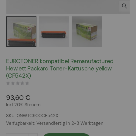
Zum
Anfang
EUROTONER kompatibel Remanufactured
der
Hewlett Packard Toner-Kartusche yellow
Bildergalerie
(CF542X)
springen
93,60 €
Inkl. 20% Steuern
SKU
0NWTC900CF542X
Verfügbarkeit:
Versandfertig in 2-3 Werktagen