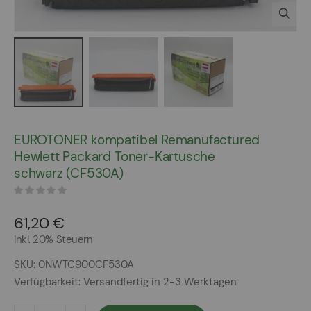
Zum
Anfang
EUROTONER kompatibel Remanufactured
der
Hewlett Packard Toner-Kartusche
Bildergalerie
schwarz (CF530A)
springen
61,20 €
Inkl. 20% Steuern
SKU
0NWTC900CF530A
Verfügbarkeit:
Versandfertig in 2-3 Werktagen