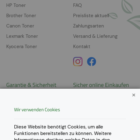
HP Toner
FAQ
Brother Toner
Preisliste aktuell
Canon Toner
Zahlungsarten
Lexmark Toner
Versand & Lieferung
Kyocera Toner
Kontakt
Garantie & Sicherheit
Sicher online Einkaufen
Garantie
Widerrufsrecht
Wir verwenden Cookies
AGB
Derzeit ausschließlich Lieferung
innerhalb Österreichs!
Lieferungen in weitere Länder
Datenschutz
Diese Website benötigt Cookies, um alle
gerne auf
Anfrage
.
Funktionen bereitstellen zu können. Weitere
Impressum