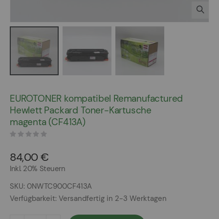
Zum
Anfang
EUROTONER kompatibel Remanufactured
der
Hewlett Packard Toner-Kartusche
Bildergalerie
magenta (CF413A)
springen
84,00 €
Inkl. 20% Steuern
SKU
0NWTC900CF413A
Verfügbarkeit:
Versandfertig in 2-3 Werktagen