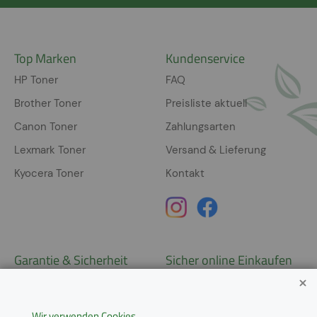
Top Marken
Kundenservice
HP Toner
FAQ
Brother Toner
Preisliste aktuell
Canon Toner
Zahlungsarten
Lexmark Toner
Versand & Lieferung
Kyocera Toner
Kontakt
Garantie & Sicherheit
Sicher online Einkaufen
Garantie
Widerrufsrecht
Wir verwenden Cookies