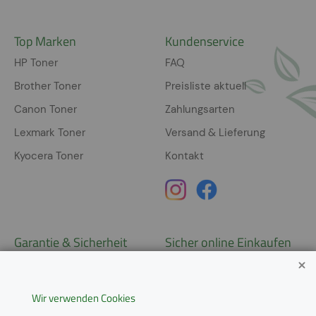
Top Marken
Kundenservice
HP Toner
FAQ
Brother Toner
Preisliste aktuell
Canon Toner
Zahlungsarten
Lexmark Toner
Versand & Lieferung
Kyocera Toner
Kontakt
Garantie & Sicherheit
Sicher online Einkaufen
Garantie
Widerrufsrecht
Wir verwenden Cookies
AGB
Derzeit ausschließlich Lieferung