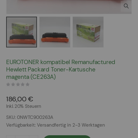
Zum
Anfang
EUROTONER kompatibel Remanufactured
der
Hewlett Packard Toner-Kartusche
Bildergalerie
magenta (CE263A)
springen
186,00 €
Inkl. 20% Steuern
SKU
0NWTC900263A
Verfügbarkeit:
Versandfertig in 2-3 Werktagen