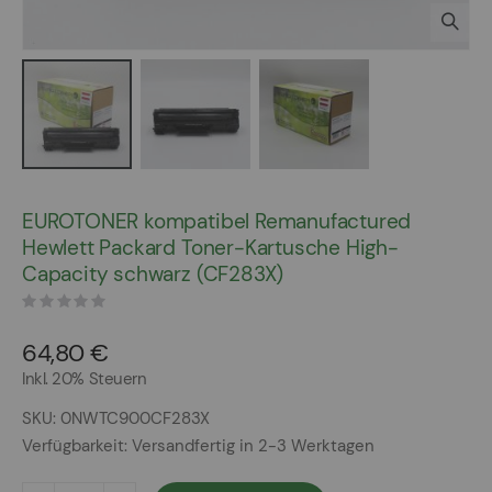
Zum
Anfang
EUROTONER kompatibel Remanufactured
der
Hewlett Packard Toner-Kartusche High-
Bildergalerie
Capacity schwarz (CF283X)
springen
64,80 €
Inkl. 20% Steuern
SKU
0NWTC900CF283X
Verfügbarkeit:
Versandfertig in 2-3 Werktagen