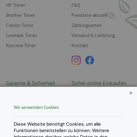
HP Toner
FAQ
Brother Toner
Preisliste aktuell
Canon Toner
Zahlungsarten
Lexmark Toner
Versand & Lieferung
Kyocera Toner
Kontakt
Garantie & Sicherheit
Sicher online Einkaufen
Garantie
Widerrufsrecht
Wir verwenden Cookies
AGB
Derzeit ausschließlich Lieferung
innerhalb Österreichs!
Lieferungen in weitere Länder
Datenschutz
Diese Website benötigt Cookies, um alle
gerne auf
Anfrage
.
Funktionen bereitstellen zu können. Weitere
Impressum